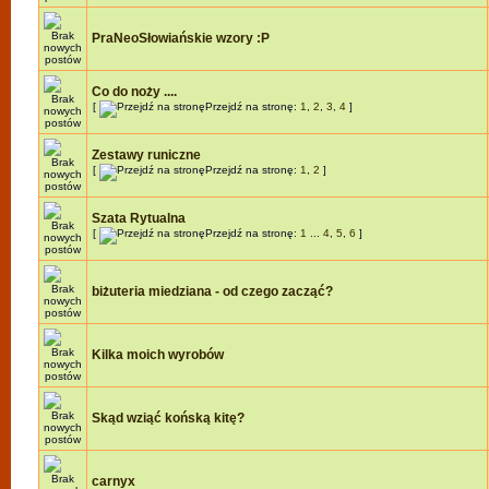
PraNeoSłowiańskie wzory :P
Co do noży ....
[
Przejdź na stronę:
1
,
2
,
3
,
4
]
Zestawy runiczne
[
Przejdź na stronę:
1
,
2
]
Szata Rytualna
[
Przejdź na stronę:
1
...
4
,
5
,
6
]
biżuteria miedziana - od czego zacząć?
Kilka moich wyrobów
Skąd wziąć końską kitę?
carnyx