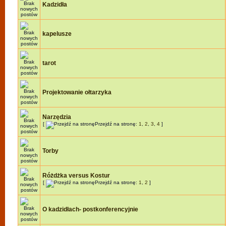
Kadzidła
kapelusze
tarot
Projektowanie ołtarzyka
Narzędzia
[
Przejdź na stronę:
1
,
2
,
3
,
4
]
Torby
Różdżka versus Kostur
[
Przejdź na stronę:
1
,
2
]
O kadzidłach- postkonferencyjnie