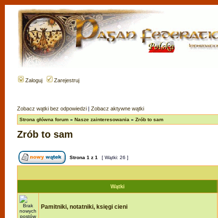
Zaloguj
Zarejestruj
Zobacz wątki bez odpowiedzi
|
Zobacz aktywne wątki
Strona główna forum
»
Nasze zainteresowania
»
Zrób to sam
Zrób to sam
Strona
1
z
1
[ Wątki: 26 ]
Wątki
Pamitniki, notatniki, księgi cieni