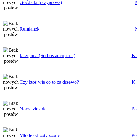
Goździki (przyprawa)
Rumianek
Jarzębina (Sorbus aucuparia)
K.
Czy ktoś wie co to za drzewo?
K.
Nowa zielarka
Po
Młode odrosty sosny
Po