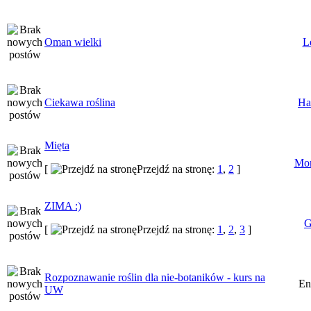
Oman wielki
L
Ciekawa roślina
Ha
Mięta
Mor
[
Przejdź na stronę:
1
,
2
]
ZIMA :)
G
[
Przejdź na stronę:
1
,
2
,
3
]
Rozpoznawanie roślin dla nie-botaników - kurs na
En
UW