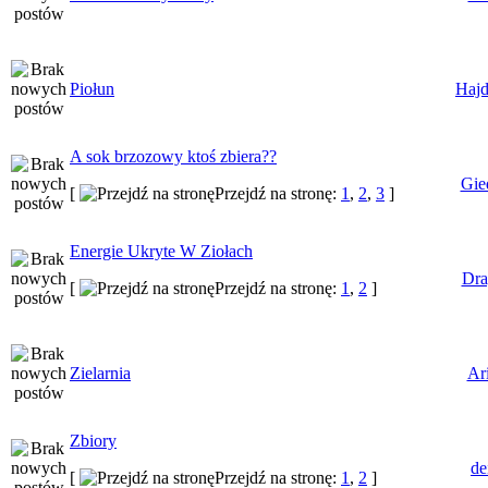
Piołun
Haj
A sok brzozowy ktoś zbiera??
Gie
[
Przejdź na stronę:
1
,
2
,
3
]
Energie Ukryte W Ziołach
Dra
[
Przejdź na stronę:
1
,
2
]
Zielarnia
Ar
Zbiory
de
[
Przejdź na stronę:
1
,
2
]