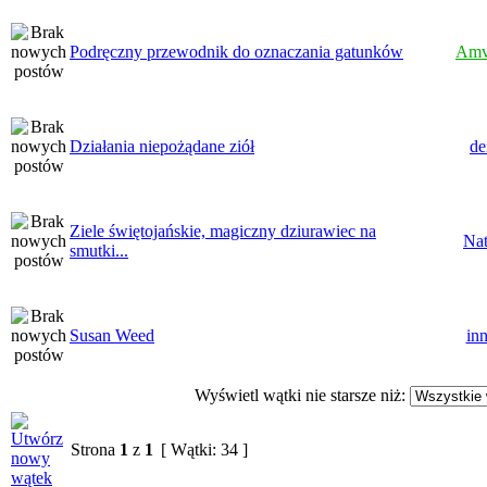
Podręczny przewodnik do oznaczania gatunków
Amv
Działania niepożądane ziół
de
Ziele świętojańskie, magiczny dziurawiec na
Nat
smutki...
Susan Weed
inn
Wyświetl wątki nie starsze niż:
Strona
1
z
1
[ Wątki: 34 ]