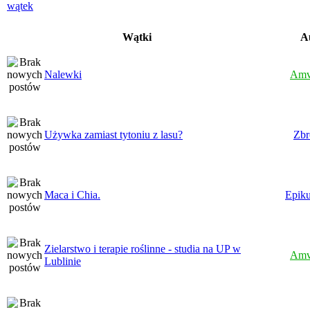
Wątki
A
Nalewki
Amv
Używka zamiast tytoniu z lasu?
Zbr
Maca i Chia.
Epiku
Zielarstwo i terapie roślinne - studia na UP w
Amv
Lublinie