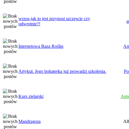
wrzos-jak to jest przynosi szczęscie czy
a
odwrotnie?!
Internetowa Baza Roślin
Ar
Artykuł. Jego bohaterka już prowadzi szkolenia.
Po
Kurs zielarski
Amv
Mandragora
Al