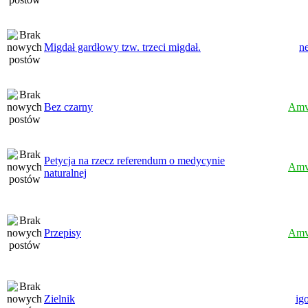
Migdał gardłowy tzw. trzeci migdał.
n
Bez czarny
Amv
Petycja na rzecz referendum o medycynie
Amv
naturalnej
Przepisy
Amv
Zielnik
igo