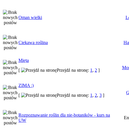
Oman wielki
L
Ciekawa roślina
Ha
Mięta
Mor
[
Przejdź na stronę:
1
,
2
]
ZIMA :)
G
[
Przejdź na stronę:
1
,
2
,
3
]
Rozpoznawanie roślin dla nie-botaników - kurs na
En
UW