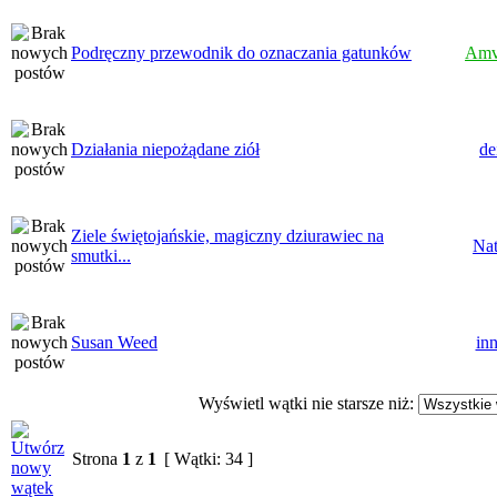
Podręczny przewodnik do oznaczania gatunków
Amv
Działania niepożądane ziół
de
Ziele świętojańskie, magiczny dziurawiec na
Nat
smutki...
Susan Weed
inn
Wyświetl wątki nie starsze niż:
Strona
1
z
1
[ Wątki: 34 ]