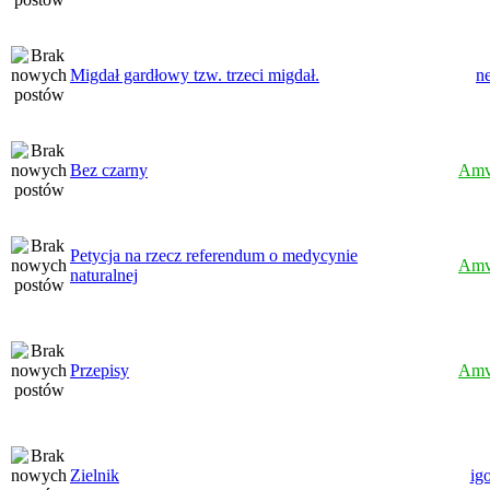
Migdał gardłowy tzw. trzeci migdał.
n
Bez czarny
Amv
Petycja na rzecz referendum o medycynie
Amv
naturalnej
Przepisy
Amv
Zielnik
igo