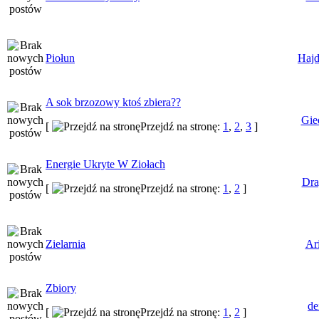
Piołun
Haj
A sok brzozowy ktoś zbiera??
Gie
[
Przejdź na stronę:
1
,
2
,
3
]
Energie Ukryte W Ziołach
Dra
[
Przejdź na stronę:
1
,
2
]
Zielarnia
Ar
Zbiory
de
[
Przejdź na stronę:
1
,
2
]