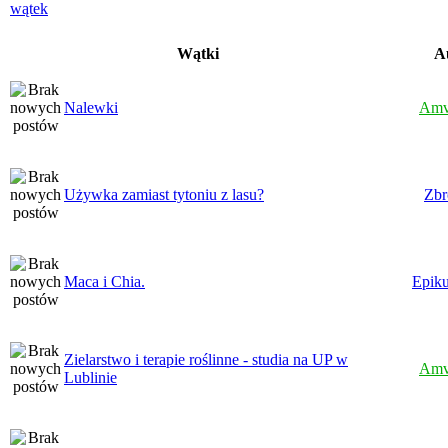
Wątki
A
Nalewki
Amv
Używka zamiast tytoniu z lasu?
Zbr
Maca i Chia.
Epiku
Zielarstwo i terapie roślinne - studia na UP w
Amv
Lublinie