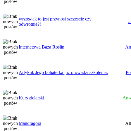
wrzos-jak to jest przynosi szczęscie czy
a
odwrotnie?!
Internetowa Baza Roślin
Ar
Artykuł. Jego bohaterka już prowadzi szkolenia.
Po
Kurs zielarski
Amv
Mandragora
Al