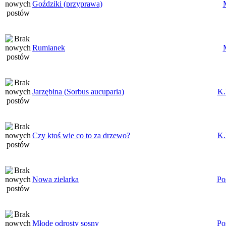
Goździki (przyprawa)
Rumianek
Jarzębina (Sorbus aucuparia)
K.
Czy ktoś wie co to za drzewo?
K.
Nowa zielarka
Po
Młode odrosty sosny
Po