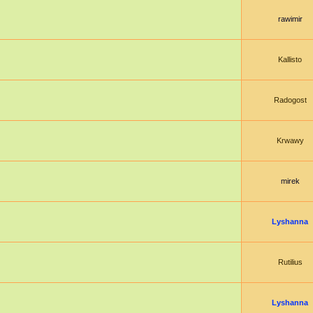
rawimir
Kallisto
Radogost
Krwawy
mirek
Lyshanna
Rutilius
Lyshanna