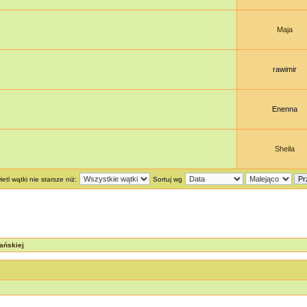
Maja
rawimir
Enenna
Sheila
etl wątki nie starsze niż:
Sortuj wg
ańskiej