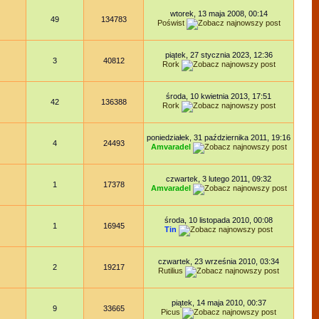
wtorek, 13 maja 2008, 00:14
49
134783
Poświst
piątek, 27 stycznia 2023, 12:36
3
40812
Rork
środa, 10 kwietnia 2013, 17:51
42
136388
Rork
poniedziałek, 31 października 2011, 19:16
4
24493
Amvaradel
czwartek, 3 lutego 2011, 09:32
1
17378
Amvaradel
środa, 10 listopada 2010, 00:08
1
16945
Tin
czwartek, 23 września 2010, 03:34
2
19217
Rutilius
piątek, 14 maja 2010, 00:37
9
33665
Picus