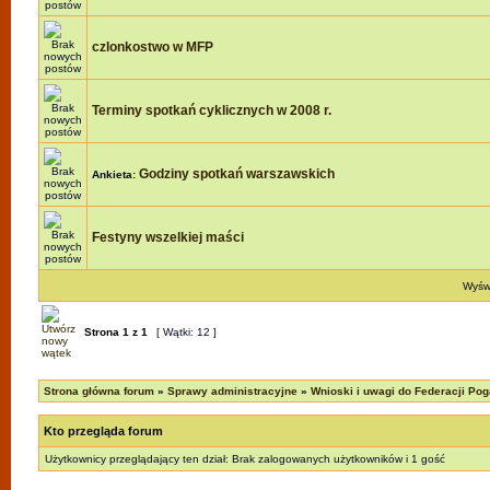
czlonkostwo w MFP
Terminy spotkań cyklicznych w 2008 r.
Godziny spotkań warszawskich
Ankieta:
Festyny wszelkiej maści
Wyświ
Strona
1
z
1
[ Wątki: 12 ]
Strona główna forum
»
Sprawy administracyjne
»
Wnioski i uwagi do Federacji Pog
Kto przegląda forum
Użytkownicy przeglądający ten dział: Brak zalogowanych użytkowników i 1 gość