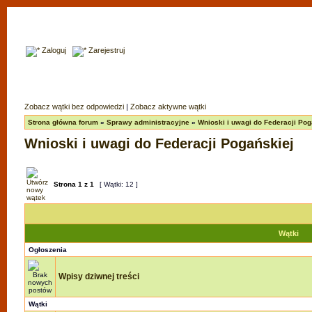
Zaloguj
Zarejestruj
Zobacz wątki bez odpowiedzi
|
Zobacz aktywne wątki
Strona główna forum
»
Sprawy administracyjne
»
Wnioski i uwagi do Federacji Pog
Wnioski i uwagi do Federacji Pogańskiej
Strona
1
z
1
[ Wątki: 12 ]
Wątki
Ogłoszenia
Wpisy dziwnej treści
Wątki