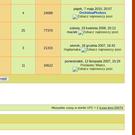
piątek, 7 maja 2010, 20:07
OrchideaPhobos
4
24088
sobota, 19 kwietnia 2008, 20:12
25
77370
maciek
wtorek, 18 grudnia 2007, 16:42
3
21315
Hajdamaka
poniedziałek, 12 listopada 2007, 15:29
Poslaniec Wiatru
11
34522
Wszystkie czasy w strefie UTC + 2 [
czas letni (DST)
]