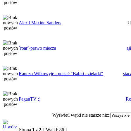
Alex i Maxine Sanders
U
`roar`-prawo miecza
aj
Ranczo Wilkowyje - postać "Babki - zielarki"
star
PaganTV ;)
Ro
Wyświetl wątki nie starsze niż:
Strona
1
z
2
[ Wątki: 86 ]