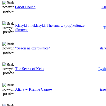
Ghost Hound
Lil
Klasyki i nieklasyki, Thelema w (pop)kulturze
T
filmowej
"Sezon na czarownice"
star
The Secret of Kells
Lysh
Alicja w Krainie Czarów
jeze