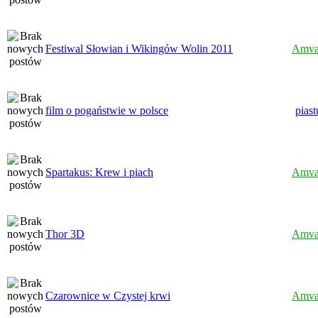
Festiwal Słowian i Wikingów Wolin 2011
Amva
film o pogaństwie w polsce
pias
Spartakus: Krew i piach
Amva
Thor 3D
Amva
Czarownice w Czystej krwi
Amva