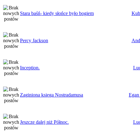
Stara baśń- kiedy słońce było bogiem
Kub
Percy Jackson
And
Inception.
Lu
Zaginiona księga Nostradamusa
Egan
Jeszcze dalej niż Północ.
Lu