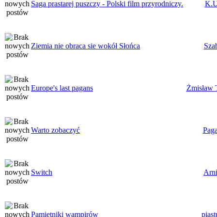
Saga prastarej puszczy - Polski film przyrodniczy.
K.U
Ziemia nie obraca sie wokół Słońca
Sza
Europe's last pagans
Żmisław 
Warto zobaczyć
Paga
Switch
Arn
Pamiętniki wampirów
pias