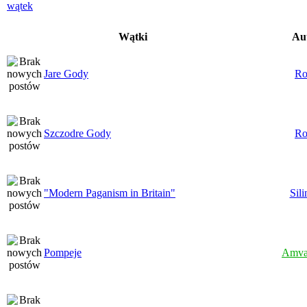
Wątki
Au
Jare Gody
Ro
Szczodre Gody
Ro
"Modern Paganism in Britain"
Sili
Pompeje
Amva