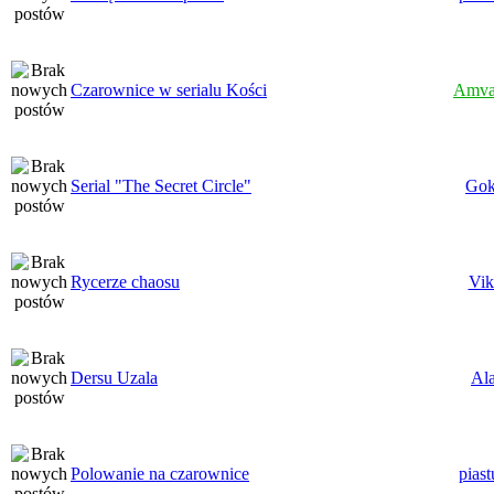
Czarownice w serialu Kości
Amva
Serial "The Secret Circle"
Gok
Rycerze chaosu
Vik
Dersu Uzala
Al
Polowanie na czarownice
pias