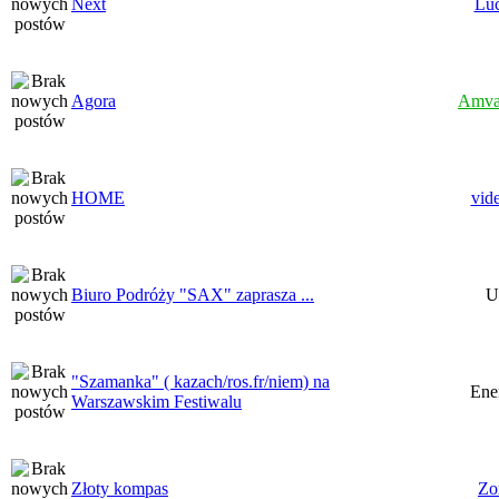
Next
Lu
Agora
Amva
HOME
vid
Biuro Podróży "SAX" zaprasza ...
U
"Szamanka" ( kazach/ros.fr/niem) na
Ene
Warszawskim Festiwalu
Złoty kompas
Zo