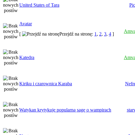
United States of Tara
Pi
Avatar
Amva
[
Przejdź na stronę:
1
,
2
,
3
,
4
]
Katedra
Amva
Kiriku i czarownica Karaba
Nefr
Watykan krytykuje popularną sagę o wampirach
star