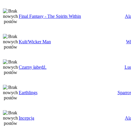
Final Fantasy - The Spirits Within
Al
Kult/Wicker Man
Wi
Czarny łabędź.
Lu
Earthlings
Sparr
Incepcja
Al