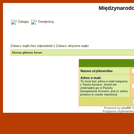
Międzynarodo
Zaloguj
Zarejestruj
Zobacz wątki bez odpowiedzi
|
Zobacz aktywne wątki
Strona główna forum
Nazwa użytkownika:
Adres e-mail:
To musi być adres e-mail związany
z Twoim kontem. Jeżeli nie
zmieniałeś go w Panelu
Zarządzania Kontem, jest to adres
podany w czasie rejestracji.
Powered by
phpBB
©
Przyjazne użytkowniko