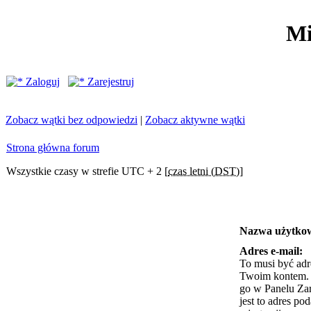
Mi
Zaloguj
Zarejestruj
Zobacz wątki bez odpowiedzi
|
Zobacz aktywne wątki
Strona główna forum
Wszystkie czasy w strefie UTC + 2 [
czas letni (DST)
]
Nazwa użytko
Adres e-mail:
To musi być adr
Twoim kontem. J
go w Panelu Za
jest to adres po