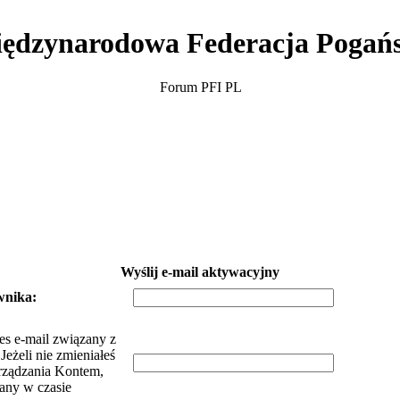
ędzynarodowa Federacja Pogań
Forum PFI PL
Wyślij e-mail aktywacyjny
wnika:
es e-mail związany z
eżeli nie zmieniałeś
rządzania Kontem,
dany w czasie