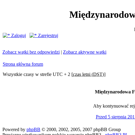
Międzynarodow
Zaloguj
Zarejestruj
Zobacz wątki bez odpowiedzi
|
Zobacz aktywne wątki
Strona główna forum
Wszystkie czasy w strefie UTC + 2 [
czas letni (DST)
]
Międzynarodowa Fe
Aby kontynuować rejes
Przed 5 sierpnia 201
Powered by
phpBB
© 2000, 2002, 2005, 2007 phpBB Group
Przyjazne użytkownikom polskie wsparcie phpBB3 -
phpBB3.PL