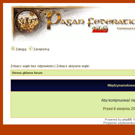
Zaloguj
Zarejestruj
Zobacz wątki bez odpowiedzi
|
Zobacz aktywne wątki
Strona główna forum
Międzynarodowa F
Aby kontynuować reje
Przed 8 sierpnia 2
Powered by
phpBB
©
Przyjazne użytkowniko