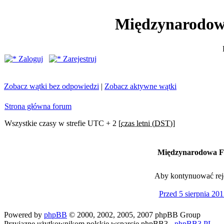
Międzynarodow
Zaloguj
Zarejestruj
Zobacz wątki bez odpowiedzi
|
Zobacz aktywne wątki
Strona główna forum
Wszystkie czasy w strefie UTC + 2 [
czas letni (DST)
]
Międzynarodowa Fe
Aby kontynuować rejes
Przed 5 sierpnia 201
Powered by
phpBB
© 2000, 2002, 2005, 2007 phpBB Group
Przyjazne użytkownikom polskie wsparcie phpBB3 -
phpBB3.PL