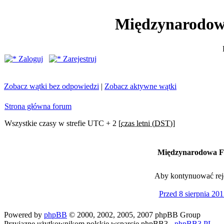
Międzynarodow
Zaloguj
Zarejestruj
Zobacz wątki bez odpowiedzi
|
Zobacz aktywne wątki
Strona główna forum
Wszystkie czasy w strefie UTC + 2 [
czas letni (DST)
]
Międzynarodowa Fe
Aby kontynuować rejes
Przed 8 sierpnia 201
Powered by
phpBB
© 2000, 2002, 2005, 2007 phpBB Group
Przyjazne użytkownikom polskie wsparcie phpBB3 -
phpBB3.PL