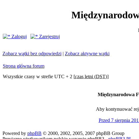
Międzynarodow
Zaloguj
Zarejestruj
Zobacz wątki bez odpowiedzi
|
Zobacz aktywne wątki
Strona główna forum
Wszystkie czasy w strefie UTC + 2 [
czas letni (DST)
]
Międzynarodowa Fe
Aby kontynuować rejes
Przed 7 sierpnia 201
Powered by
phpBB
© 2000, 2002, 2005, 2007 phpBB Group
Przyjazne użytkownikom polskie wsparcie phpBB3 -
phpBB3.PL