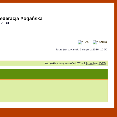
ederacja Pogańska
 PFI PL
FAQ
Szukaj
Teraz jest czwartek, 6 sierpnia 2026, 15:55
Wszystkie czasy w strefie UTC + 2 [
czas letni (DST)
]