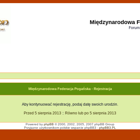
Międzynarodowa F
Forum
Międzynarodowa Federacja Pogańska - Rejestracja
Aby kontynuować rejestrację, podaj datę swoich urodzin.
Przed 5 sierpnia 2013
::
Równo lub po 5 sierpnia 2013
Powered by
phpBB
© 2000, 2002, 2005, 2007 phpBB Group
Przyjazne użytkownikom polskie wsparcie phpBB3 -
phpBB3.PL