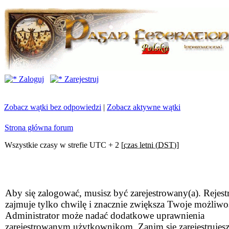
Zaloguj
Zarejestruj
Zobacz wątki bez odpowiedzi
|
Zobacz aktywne wątki
Strona główna forum
Wszystkie czasy w strefie UTC + 2 [
czas letni (DST)
]
Aby się zalogować, musisz być zarejestrowany(a). Rejestr
zajmuje tylko chwilę i znacznie zwiększa Twoje możliwo
Administrator może nadać dodatkowe uprawnienia
zarejestrowanym użytkownikom. Zanim się zarejestrujesz