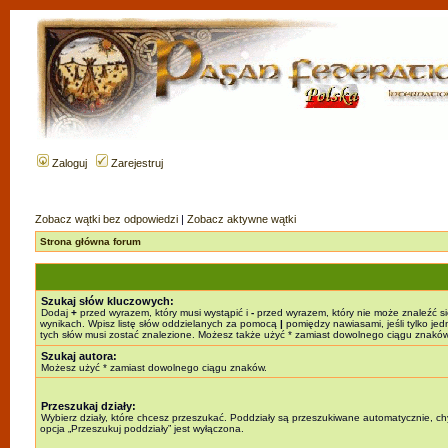
Zaloguj
Zarejestruj
Zobacz wątki bez odpowiedzi
|
Zobacz aktywne wątki
Strona główna forum
Szukaj słów kluczowych:
Dodaj
+
przed wyrazem, który musi wystąpić i
-
przed wyrazem, który nie może znaleźć s
wynikach. Wpisz listę słów oddzielanych za pomocą
|
pomiędzy nawiasami, jeśli tylko jed
tych słów musi zostać znalezione. Możesz także użyć * zamiast dowolnego ciągu znaków
Szukaj autora:
Możesz użyć * zamiast dowolnego ciągu znaków.
Przeszukaj działy:
Wybierz działy, które chcesz przeszukać. Poddziały są przeszukiwane automatycznie, c
opcja „Przeszukuj poddziały” jest wyłączona.