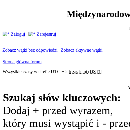
Międzynarodow
Zaloguj
Zarejestruj
Zobacz wątki bez odpowiedzi
|
Zobacz aktywne wątki
Strona główna forum
Wszystkie czasy w strefie UTC + 2 [
czas letni (DST)
]
Szukaj słów kluczowych:
Dodaj
+
przed wyrazem,
który musi wystąpić i
-
prze