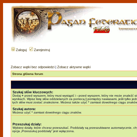
Zaloguj
Zarejestruj
Zobacz wątki bez odpowiedzi
|
Zobacz aktywne wątki
Strona główna forum
Szukaj słów kluczowych:
Dodaj
+
przed wyrazem, który musi wystąpić i
-
przed wyrazem, który nie może znaleźć s
wynikach. Wpisz listę słów oddzielanych za pomocą
|
pomiędzy nawiasami, jeśli tylko jed
tych słów musi zostać znalezione. Możesz także użyć * zamiast dowolnego ciągu znaków
Szukaj autora:
Możesz użyć * zamiast dowolnego ciągu znaków.
Przeszukaj działy:
Wybierz działy, które chcesz przeszukać. Poddziały są przeszukiwane automatycznie, c
opcja „Przeszukuj poddziały” jest wyłączona.