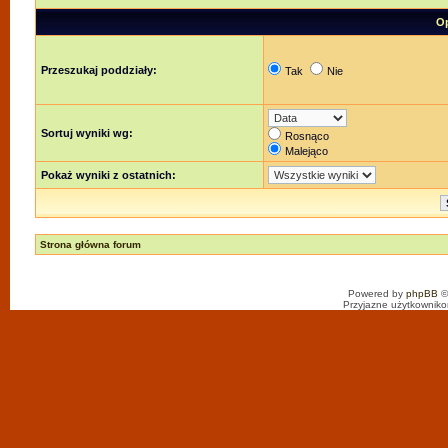
Op
Przeszukaj poddziały:
Tak
Nie
Sortuj wyniki wg:
Rosnąco
Malejąco
Pokaż wyniki z ostatnich:
Strona główna forum
Powered by
phpBB
©
Przyjazne użytkowniko