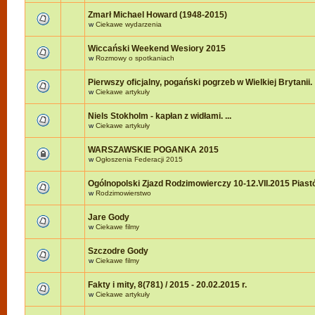
Zmarł Michael Howard (1948-2015)
w
Ciekawe wydarzenia
Wiccański Weekend Wesiory 2015
w
Rozmowy o spotkaniach
Pierwszy oficjalny, pogański pogrzeb w Wielkiej Brytanii.
w
Ciekawe artykuły
Niels Stokholm - kapłan z widłami. ...
w
Ciekawe artykuły
WARSZAWSKIE POGANKA 2015
w
Ogłoszenia Federacji 2015
Ogólnopolski Zjazd Rodzimowierczy 10-12.VII.2015 Pias
w
Rodzimowierstwo
Jare Gody
w
Ciekawe filmy
Szczodre Gody
w
Ciekawe filmy
Fakty i mity, 8(781) / 2015 - 20.02.2015 r.
w
Ciekawe artykuły