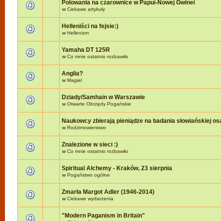
Polowania na czarownice w Papui-Nowej Gwinei
w
Ciekawe artykuły
Helleniści na fejsie:)
w
Hellenizm
Yamaha DT 125R
w
Co mnie ostatnio rozbawiło
Anglia?
w
Magiel
Dziady/Samhain w Warszawie
w
Otwarte Obrzędy Pogańskie
Naukowcy zbierają pieniądze na badania słowiańskiej o
w
Rodzimowierstwo
Znalezione w sieci :)
w
Co mnie ostatnio rozbawiło
Spiritual Alchemy - Kraków, 23 sierpnia
w
Pogaństwo ogólne
Zmarła Margot Adler (1946-2014)
w
Ciekawe wydarzenia
"Modern Paganism in Britain"