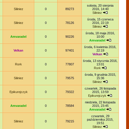
sobota, 20 sierpnia
Siliniez
0
89273
2016, 14:40
Siliniez
środa, 15 czerwca
Siliniez
0
78126
2016, 22:19
Siliniez
środa, 18 maja 2016,
Amvaradel
0
90226
10:00
Amvaradel
środa, 6 kwietnia 2016,
Velkan
0
97401
22:19
Velkan
środa, 13 stycznia 2016,
Rork
0
77807
13:01
Rork
środa, 9 grudnia 2015,
Siliniez
0
79575
15:36
Siliniez
czwartek, 26 listopada
Epikurejczyk
0
79322
2015, 13:59
Epikurejczyk
niedziela, 22 listopada
Amvaradel
0
78584
2015, 23:45
Amvaradel
czwartek, 29
października 2015,
Siliniez
0
79215
19:51
Siliniez