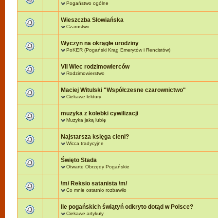
w
Pogaństwo ogólne
Wieszczba Słowiańska
w
Czarostwo
Wyczyn na okrągłe urodziny
w
PoKER (Pogański Krąg Emerytów i Rencistów)
VII Wiec rodzimowierców
w
Rodzimowierstwo
Maciej Witulski "Współczesne czarownictwo"
w
Ciekawe lektury
muzyka z kolebki cywilizacji
w
Muzyka jaką lubię
Najstarsza księga cieni?
w
Wicca tradycyjne
Święto Stada
w
Otwarte Obrzędy Pogańskie
\m/ Reksio satanista \m/
w
Co mnie ostatnio rozbawiło
Ile pogańskich świątyń odkryto dotąd w Polsce?
w
Ciekawe artykuły