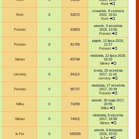
Rork
czwartek, 9 czerwca
Rork
0
52672
2022, 16:51
Rork
wtorek, 3 września
Poświst
0
63653
2019, 13:56
Poświst
piątek, 12 lipca 2019,
Poświst
0
81705
12:27
Poświst
niedziela, 22 lipca 2018,
Siliniez
0
83748
20:32
Siliniez
środa, 20 września
ciernisty
0
94113
2017, 11:16
ciernisty
niedziela, 17 września
Poświst
0
95737
2017, 20:39
Poświst
wtorek, 30 maja 2017,
Miłka
0
74299
20:55
Miłka
niedziela, 8 stycznia
Siliniez
0
74912
2017, 16:58
Siliniez
wtorek, 8 listopada
le Fer
0
100255
2016, 20:52
le Fer