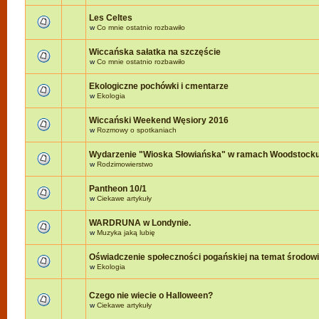
Les Celtes
w
Co mnie ostatnio rozbawiło
Wiccańska sałatka na szczęście
w
Co mnie ostatnio rozbawiło
Ekologiczne pochówki i cmentarze
w
Ekologia
Wiccański Weekend Węsiory 2016
w
Rozmowy o spotkaniach
Wydarzenie "Wioska Słowiańska" w ramach Woodstock
w
Rodzimowierstwo
Pantheon 10/1
w
Ciekawe artykuły
WARDRUNA w Londynie.
w
Muzyka jaką lubię
Oświadczenie społeczności pogańskiej na temat środow
w
Ekologia
Czego nie wiecie o Halloween?
w
Ciekawe artykuły