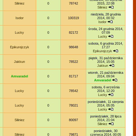
Siliniez
0
78742
2015, 22:08
Siliniez
niedziela, 28 grudnia
Iselor
0
100319
2014, 00:32
Iselor
środa, 24 grudnia 2014,
Lucky
0
82172
07:09
Lucky
sobota, 6 grudnia 2014,
Epikurejczyk
0
98648
17:27
Epikurejczyk
piątek, 31 października
Jakkun
0
78522
2014, 15:05
Jakkun
wtorek, 21 października
Amvaradel
0
81717
2014, 09:04
Amvaradel
sobota, 6 września
Lucky
0
78542
2014, 12:20
Lucky
poniedziałek, 11 sierpnia
Lucky
0
78021
2014, 05:05
Lucky
poniedziałek, 28 lipca
Siliniez
0
80097
2014, 21:04
Siliniez
poniedziałek, 30
Siliniez
0
79871
czerwca 2014, 00:05