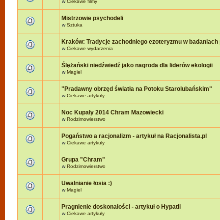
w
Ciekawe filmy
Mistrzowie psychodeli
w
Sztuka
Kraków: Tradycje zachodniego ezoteryzmu w badaniach 
w
Ciekawe wydarzenia
Ślężański niedźwiedź jako nagroda dla liderów ekologii
w
Magiel
"Pradawny obrzęd światła na Potoku Starolubańskim"
w
Ciekawe artykuły
Noc Kupały 2014 Chram Mazowiecki
w
Rodzimowierstwo
Pogaństwo a racjonalizm - artykuł na Racjonalista.pl
w
Ciekawe artykuły
Grupa "Chram"
w
Rodzimowierstwo
Uwalnianie łosia :)
w
Magiel
Pragnienie doskonałości - artykuł o Hypatii
w
Ciekawe artykuły