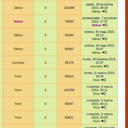
piątek, 25 września
Siliniez
0
101688
2015, 08:28
Siliniez
poniedziałek, 7 września
Velkan
0
78935
2015, 17:57
Velkan
sobota, 30 maja 2015,
Siliniez
0
82600
20:12
Siliniez
sobota, 16 maja 2015,
Siliniez
0
80992
20:07
Siliniez
środa, 29 kwietnia 2015,
berenika
0
95178
22:07
berenika
środa, 11 marca 2015,
Rork
0
80615
15:34
Rork
czwartek, 5 marca
Rork
0
103768
2015, 00:11
Rork
czwartek, 5 marca
Rork
0
80047
2015, 00:11
Rork
czwartek, 5 marca
Rork
0
80811
2015, 00:09
Rork
czwartek, 15 stycznia