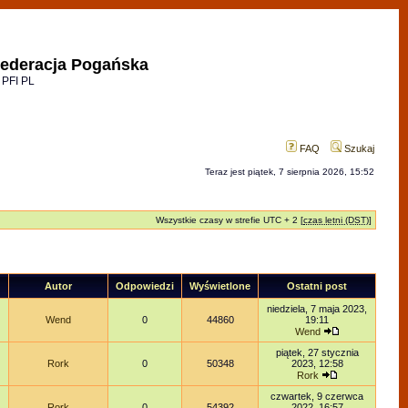
ederacja Pogańska
 PFI PL
FAQ
Szukaj
Teraz jest piątek, 7 sierpnia 2026, 15:52
Wszystkie czasy w strefie UTC + 2 [
czas letni (DST)
]
Autor
Odpowiedzi
Wyświetlone
Ostatni post
niedziela, 7 maja 2023,
Wend
0
44860
19:11
Wend
piątek, 27 stycznia
Rork
0
50348
2023, 12:58
Rork
czwartek, 9 czerwca
Rork
0
54392
2022, 16:57