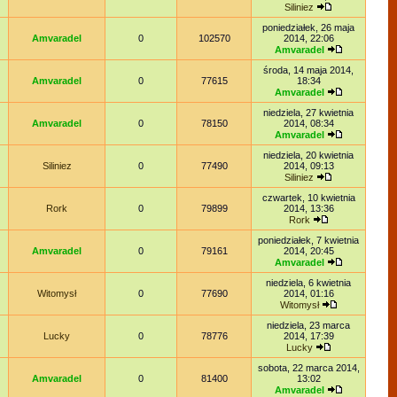
Siliniez
poniedziałek, 26 maja
Amvaradel
0
102570
2014, 22:06
Amvaradel
środa, 14 maja 2014,
Amvaradel
0
77615
18:34
Amvaradel
niedziela, 27 kwietnia
Amvaradel
0
78150
2014, 08:34
Amvaradel
niedziela, 20 kwietnia
Siliniez
0
77490
2014, 09:13
Siliniez
czwartek, 10 kwietnia
Rork
0
79899
2014, 13:36
Rork
poniedziałek, 7 kwietnia
Amvaradel
0
79161
2014, 20:45
Amvaradel
niedziela, 6 kwietnia
Witomysł
0
77690
2014, 01:16
Witomysł
niedziela, 23 marca
Lucky
0
78776
2014, 17:39
Lucky
sobota, 22 marca 2014,
Amvaradel
0
81400
13:02
Amvaradel