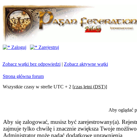
Zaloguj
Zarejestruj
Zobacz wątki bez odpowiedzi
|
Zobacz aktywne wątki
Strona główna forum
Wszystkie czasy w strefie UTC + 2 [
czas letni (DST)
]
Aby oglądać pr
Aby się zalogować, musisz być zarejestrowany(a). Rejestr
zajmuje tylko chwilę i znacznie zwiększa Twoje możliwo
Administrator może nadać dodatkowe uprawnienia