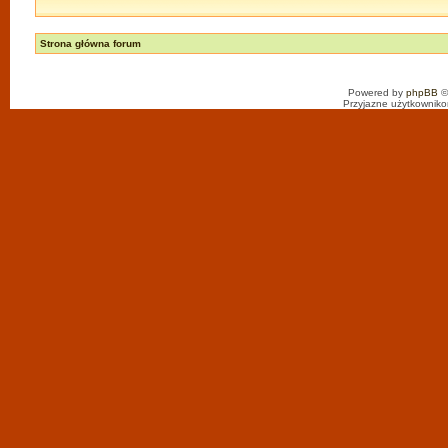
Strona główna forum
Powered by
phpBB
©
Przyjazne użytkowniko