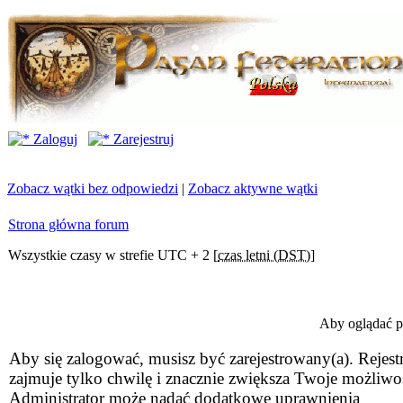
Zaloguj
Zarejestruj
Zobacz wątki bez odpowiedzi
|
Zobacz aktywne wątki
Strona główna forum
Wszystkie czasy w strefie UTC + 2 [
czas letni (DST)
]
Aby oglądać pr
Aby się zalogować, musisz być zarejestrowany(a). Rejestr
zajmuje tylko chwilę i znacznie zwiększa Twoje możliwo
Administrator może nadać dodatkowe uprawnienia