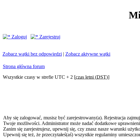
Mi
Zaloguj
Zarejestruj
Zobacz wątki bez odpowiedzi
|
Zobacz aktywne wątki
Strona główna forum
Wszystkie czasy w strefie UTC + 2 [
czas letni (DST)
]
Aby się zalogować, musisz być zarejestrowany(a). Rejestracja zajmuj
Twoje możliwości. Administrator może nadać dodatkowe uprawnien
Zanim się zarejestrujesz, upewnij się, czy znasz nasze warunki użytk
Upewnij się też, że przeczytałeś(aś) wszystkie regulaminy umieszczo