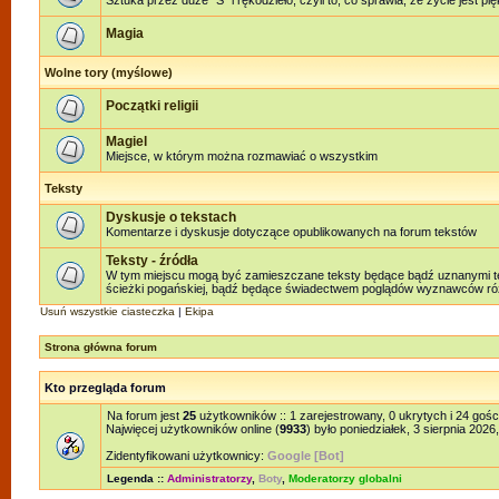
Sztuka przez duże "S" i rękodzieło, czyli to, co sprawia, że życie jest pi
Magia
Wolne tory (myślowe)
Początki religii
Magiel
Miejsce, w którym można rozmawiać o wszystkim
Teksty
Dyskusje o tekstach
Komentarze i dyskusje dotyczące opublikowanych na forum tekstów
Teksty - źródła
W tym miejscu mogą być zamieszczane teksty będące bądź uznanymi teks
ścieżki pogańskiej, bądź będące świadectwem poglądów wyznawców różn
Usuń wszystkie ciasteczka
|
Ekipa
Strona główna forum
Kto przegląda forum
Na forum jest
25
użytkowników :: 1 zarejestrowany, 0 ukrytych i 24 gośc
Najwięcej użytkowników online (
9933
) było poniedziałek, 3 sierpnia 2026
Zidentyfikowani użytkownicy:
Google [Bot]
Legenda ::
Administratorzy
,
Boty
,
Moderatorzy globalni