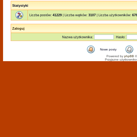
Statystyki
Liczba postów:
41229
| Liczba wątków:
3107
| Liczba użytkowników:
67
Zaloguj
Nazwa użytkownika:
Hasło:
Nowe posty
Powered by
phpBB
©
Przyjazne użytkowniko