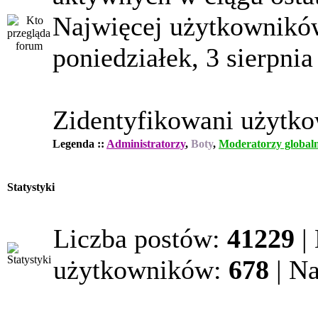
Najwięcej użytkowników
poniedziałek, 3 sierpnia
Zidentyfikowani użytk
Legenda ::
Administratorzy
,
Boty
,
Moderatorzy globaln
Statystyki
Liczba postów:
41229
|
użytkowników:
678
| N