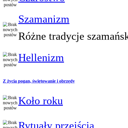
Szamanizm
Różne tradycje szamańs
Hellenizm
Z życia pogan, świętowanie i obrzędy
Koło roku
Rytuały przejścia