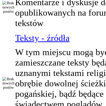
Komentarze i dyskusje d
opublikowanych na for
tekstów
Teksty - źródła
W tym miejscu mogą by
zamieszczane teksty będ
uznanymi tekstami relig
obrębie dowolnej ścieżki
pogańskiej, bądź będące
świadectwem poglądów