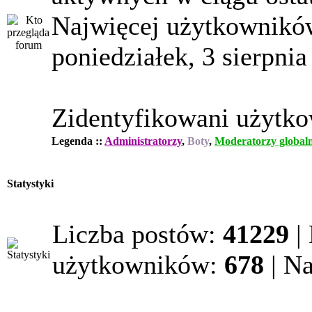
Najwięcej użytkowników
poniedziałek, 3 sierpnia
Zidentyfikowani użytk
Legenda ::
Administratorzy
,
Boty
,
Moderatorzy globaln
Statystyki
Liczba postów:
41229
|
użytkowników:
678
| N