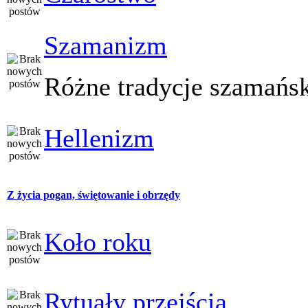
Szamanizm
Różne tradycje szamańs
Hellenizm
Z życia pogan, świętowanie i obrzędy
Koło roku
Rytuały przejścia