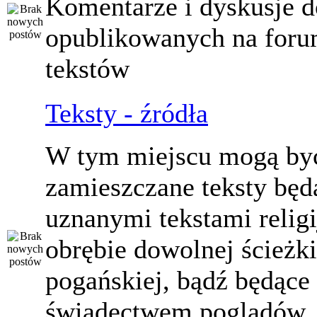
Komentarze i dyskusje d
opublikowanych na for
tekstów
Teksty - źródła
W tym miejscu mogą by
zamieszczane teksty będ
uznanymi tekstami relig
obrębie dowolnej ścieżki
pogańskiej, bądź będące
świadectwem poglądów