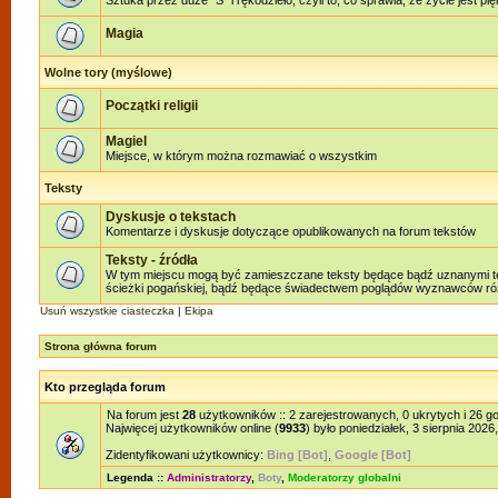
Sztuka przez duże "S" i rękodzieło, czyli to, co sprawia, że życie jest pi
Magia
Wolne tory (myślowe)
Początki religii
Magiel
Miejsce, w którym można rozmawiać o wszystkim
Teksty
Dyskusje o tekstach
Komentarze i dyskusje dotyczące opublikowanych na forum tekstów
Teksty - źródła
W tym miejscu mogą być zamieszczane teksty będące bądź uznanymi teks
ścieżki pogańskiej, bądź będące świadectwem poglądów wyznawców różn
Usuń wszystkie ciasteczka
|
Ekipa
Strona główna forum
Kto przegląda forum
Na forum jest
28
użytkowników :: 2 zarejestrowanych, 0 ukrytych i 26 g
Najwięcej użytkowników online (
9933
) było poniedziałek, 3 sierpnia 2026
Zidentyfikowani użytkownicy:
Bing [Bot]
,
Google [Bot]
Legenda ::
Administratorzy
,
Boty
,
Moderatorzy globalni