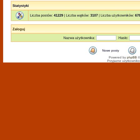
Statystyki
Liczba postów:
41229
| Liczba wątków:
3107
| Liczba użytkowników:
67
Zaloguj
Nazwa użytkownika:
Hasło:
Nowe posty
Powered by
phpBB
©
Przyjazne użytkowniko