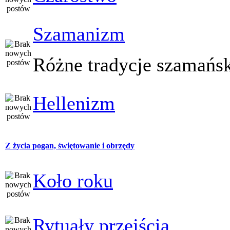
Szamanizm
Różne tradycje szamańs
Hellenizm
Z życia pogan, świętowanie i obrzędy
Koło roku
Rytuały przejścia