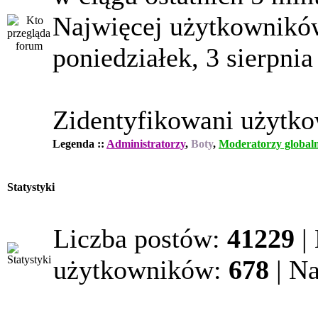
Najwięcej użytkowników
poniedziałek, 3 sierpnia
Zidentyfikowani użytk
Legenda ::
Administratorzy
,
Boty
,
Moderatorzy globaln
Statystyki
Liczba postów:
41229
|
użytkowników:
678
| N