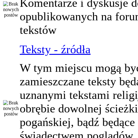
Komentarze i dyskusje d
opublikowanych na for
tekstów
Teksty - źródła
W tym miejscu mogą by
zamieszczane teksty będ
uznanymi tekstami relig
obrębie dowolnej ścieżki
pogańskiej, bądź będące
świadectwem poglądów