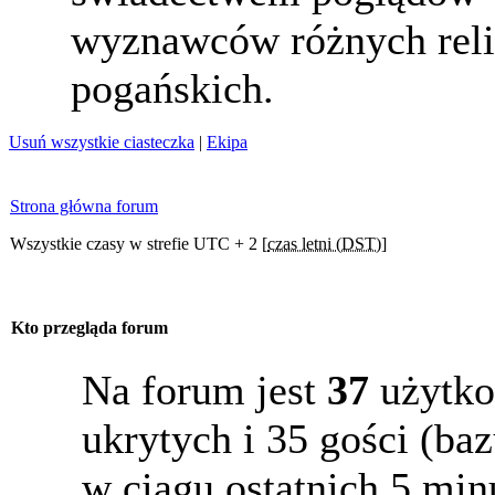
wyznawców różnych reli
pogańskich.
Usuń wszystkie ciasteczka
|
Ekipa
Strona główna forum
Wszystkie czasy w strefie UTC + 2 [
czas letni (DST)
]
Kto przegląda forum
Na forum jest
37
użytko
ukrytych i 35 gości (b
w ciągu ostatnich 5 min