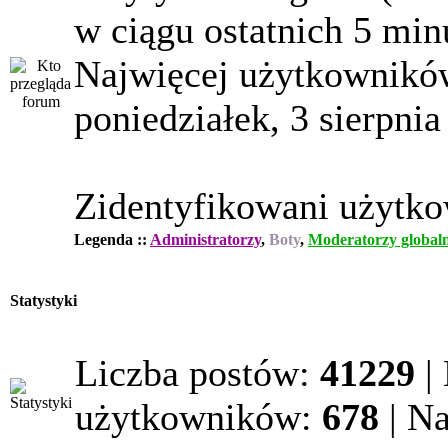
w ciągu ostatnich 5 min
Najwięcej użytkowników
poniedziałek, 3 sierpnia
Zidentyfikowani użytk
Legenda ::
Administratorzy
,
Boty
,
Moderatorzy globaln
Statystyki
Liczba postów:
41229
|
użytkowników:
678
| N