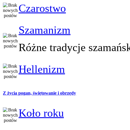
Czarostwo
Szamanizm
Różne tradycje szamańs
Hellenizm
Z życia pogan, świętowanie i obrzędy
Koło roku