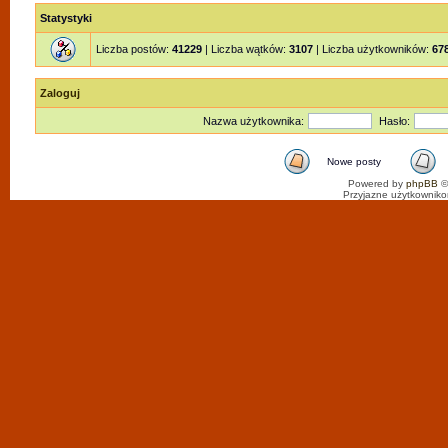
Statystyki
Liczba postów:
41229
| Liczba wątków:
3107
| Liczba użytkowników:
67
Zaloguj
Nazwa użytkownika:
Hasło:
Nowe posty
Powered by
phpBB
©
Przyjazne użytkowniko