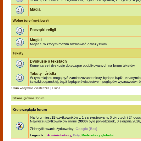
Sztuka przez duże "S" i rękodzieło, czyli to, co sprawia, że życie jest pi
Magia
Wolne tory (myślowe)
Początki religii
Magiel
Miejsce, w którym można rozmawiać o wszystkim
Teksty
Dyskusje o tekstach
Komentarze i dyskusje dotyczące opublikowanych na forum tekstów
Teksty - źródła
W tym miejscu mogą być zamieszczane teksty będące bądź uznanymi teks
ścieżki pogańskiej, bądź będące świadectwem poglądów wyznawców różn
Usuń wszystkie ciasteczka
|
Ekipa
Strona główna forum
Kto przegląda forum
Na forum jest
25
użytkowników :: 1 zarejestrowany, 0 ukrytych i 24 gośc
Najwięcej użytkowników online (
9933
) było poniedziałek, 3 sierpnia 2026
Zidentyfikowani użytkownicy:
Google [Bot]
Legenda ::
Administratorzy
,
Boty
,
Moderatorzy globalni