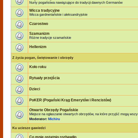
Nurty pogaństwa nawiązujące do tradycji dawnych Germanów
Wicca tradycyjne
Wicca gardneriańskie i aleksandryjskie
Czarostwo
Szamanizm
Różne tradycje szamańskie
Hellenizm
Z życia pogan, świętowanie i obrzędy
Koło roku
Rytuały przejścia
Dzieci
PoKER (Pogański Krąg Emerytów i Rencistów)
Otwarte Obrzędy Pogańskie
Miejsce na ogłaszanie otwartych obrzędów, na które przyjść mogą wszy
Moderator:
Michiru
Ku uciesze gawiedzi
Co mnie ostatnio rozbawiło