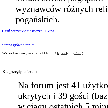
wyznawców różnych reli
pogańskich.
Usuń wszystkie ciasteczka
|
Ekipa
Strona główna forum
Wszystkie czasy w strefie UTC + 2 [
czas letni (DST)
]
Kto przegląda forum
Na forum jest
41
użytko
ukrytych i 39 gości (b
w ciągu ostatnich 5 min