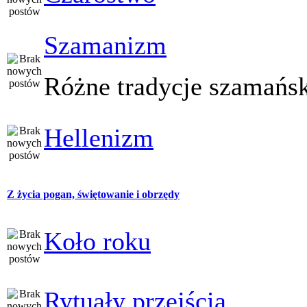
Szamanizm
Różne tradycje szamańs
Hellenizm
Z życia pogan, świętowanie i obrzędy
Koło roku
Rytuały przejścia