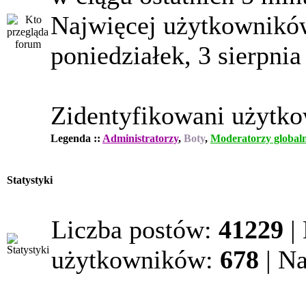
Najwięcej użytkowników
poniedziałek, 3 sierpnia
Zidentyfikowani użytk
Legenda ::
Administratorzy
,
Boty
,
Moderatorzy globaln
Statystyki
Liczba postów:
41229
|
użytkowników:
678
| N