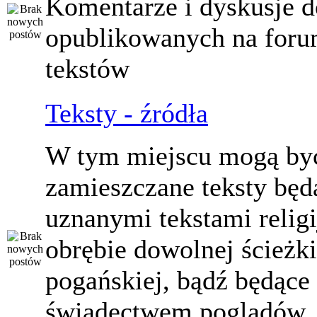
Komentarze i dyskusje d
opublikowanych na for
tekstów
Teksty - źródła
W tym miejscu mogą by
zamieszczane teksty będ
uznanymi tekstami relig
obrębie dowolnej ścieżki
pogańskiej, bądź będące
świadectwem poglądów