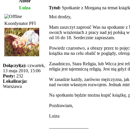
Autor
Luiza
Tytuł:
Spotkanie z Morganą na temat książk
Moi drodzy,
Koordynator PFI
Mam zaszczyt zaprosić Was na spotkanie z M
swoich wrażeniach z pracy nad jej polską w
od 16 do 18. Serdecznie zapraszam.
Powiedz czarostwo, a obrazy przez to poję
książka ma na celu obalić te poglądy, oferują
Zasadniczo, Stara Religia, lub Wicca jest re
Dołączył(a):
czwartek,
religia jest tajemniczą religią. Jest nią g
13 maja 2010, 15:06
Posty:
232
W zasadzie każdy, zarówno mężczyzna, jak i
Lokalizacja:
nad swoim własnym rozwojem. Jednak mimo t
Warszawa
Na spotkaniu będzie można kupić książkę, p
Pozdrawiam,
Luiza
_________________