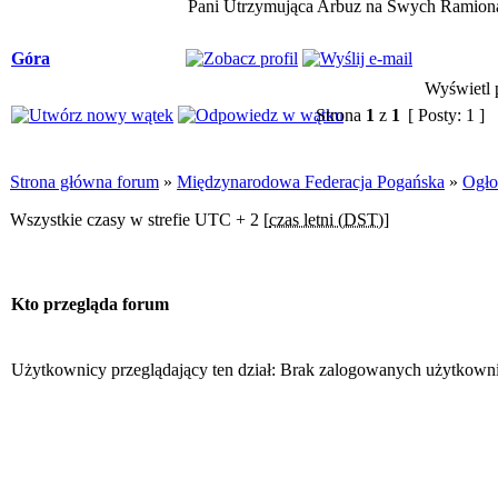
Pani Utrzymująca Arbuz na Swych Ramion
Góra
Wyświetl p
Strona
1
z
1
[ Posty: 1 ]
Strona główna forum
»
Międzynarodowa Federacja Pogańska
»
Ogło
Wszystkie czasy w strefie UTC + 2 [
czas letni (DST)
]
Kto przegląda forum
Użytkownicy przeglądający ten dział: Brak zalogowanych użytkown