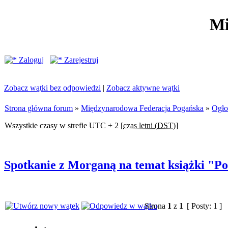
Mi
Zaloguj
Zarejestruj
Zobacz wątki bez odpowiedzi
|
Zobacz aktywne wątki
Strona główna forum
»
Międzynarodowa Federacja Pogańska
»
Ogło
Wszystkie czasy w strefie UTC + 2 [
czas letni (DST)
]
Spotkanie z Morganą na temat książki "Po
Strona
1
z
1
[ Posty: 1 ]