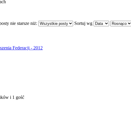
ach
osty nie starsze niż:
Sortuj wg
szenia Federacji - 2012
ików i 1 gość