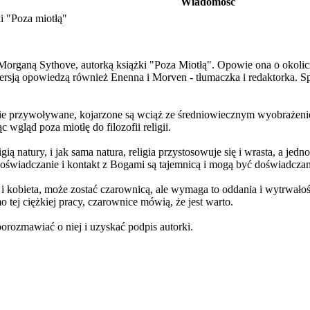
Wiadomość
i "Poza miotłą"
organą Sythove, autorką książki "Poza Miotłą". Opowie ona o okolicz
ersją opowiedzą również Enenna i Morven - tłumaczka i redaktorka. S
cie przywoływane, kojarzone są wciąż ze średniowiecznym wyobrażenie
c wgląd poza miotłę do filozofii religii.
ligią natury, i jak sama natura, religia przystosowuje się i wrasta, a j
dyż doświadczanie i kontakt z Bogami są tajemnicą i mogą być doświadcza
 kobieta, może zostać czarownicą, ale wymaga to oddania i wytrwałośc
ej ciężkiej pracy, czarownice mówią, że jest warto.
orozmawiać o niej i uzyskać podpis autorki.