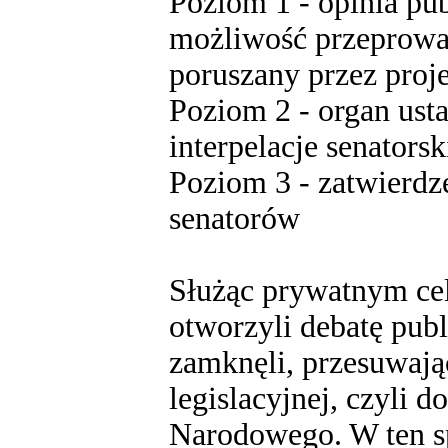
Poziom 1 - opinia pu
możliwość przeprowad
poruszany przez proj
Poziom 2 - organ us
interpelacje senatorsk
Poziom 3 - zatwierdz
senatorów
Służąc prywatnym cel
otworzyli debatę publ
zamknęli, przesuwają
legislacyjnej, czyli 
Narodowego. W ten s