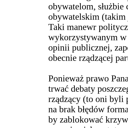
obywatelom, służbie 
obywatelskim (takim 
Taki manewr politycz
wykorzystywanym w P
opinii publicznej, z
obecnie rządzącej part
Ponieważ prawo Pana
trwać debaty poszcze
rządzący (to oni byl
na brak błędów formal
by zablokować krzywd