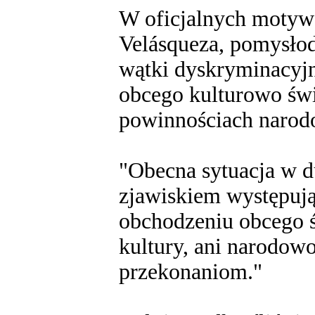
W oficjalnych motywa
Velásqueza, pomysłod
wątki dyskryminacyjn
obcego kulturowo świ
powinnościach narod
"Obecna sytuacja w d
zjawiskiem występują
obchodzeniu obcego św
kultury, ani narodowo
przekonaniom."