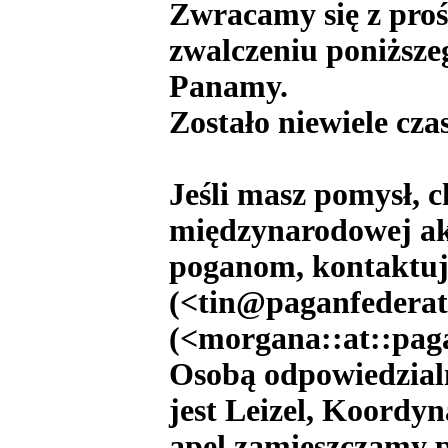
Zwracamy się z pro
zwalczeniu poniższ
Panamy.
Zostało niewiele cza
Jeśli masz pomysł,
międzynarodowej ak
poganom, kontaktuj 
(<tin@paganfederat
(<morgana::at::paga
Osobą odpowiedzialn
jest Leizel, Koordy
apel zamieszczamy p