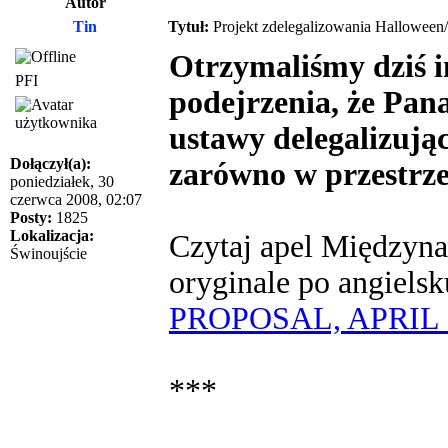
Autor
Tin
Tytuł:
Projekt zdelegalizowania Hallowee
Otrzymaliśmy dziś i
PFI
podejrzenia, że Pan
ustawy delegalizuj
Dołączył(a):
zarówno w przestrze
poniedziałek, 30
czerwca 2008, 02:07
Posty:
1825
Lokalizacja:
Czytaj apel Międzyna
Świnoujście
oryginale po angiels
PROPOSAL, APRIL 
***