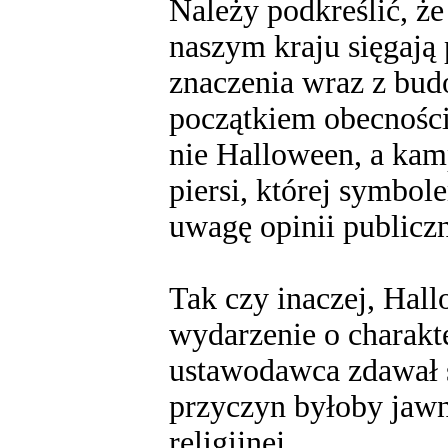
Należy podkreślić, 
naszym kraju sięgają
znaczenia wraz z bu
początkiem obecności
nie Halloween, a kam
piersi, której symbo
uwagę opinii publicz
Tak czy inaczej, Hall
wydarzenie o charak
ustawodawca zdawał s
przyczyn byłoby jawną
religijnej.