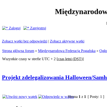
Międzynarodow
Zaloguj
Zarejestruj
Zobacz wątki bez odpowiedzi
|
Zobacz aktywne wątki
Strona główna forum
»
Międzynarodowa Federacja Pogańska
»
Ogło
Wszystkie czasy w strefie UTC + 2 [
czas letni (DST)
]
Projekt zdelegalizowania Halloween/Sam
Strona
1
z
1
[ Posty: 1 ]