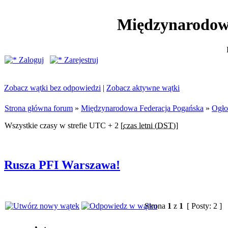
Międzynarodow
Zaloguj
Zarejestruj
Zobacz wątki bez odpowiedzi
|
Zobacz aktywne wątki
Strona główna forum
»
Międzynarodowa Federacja Pogańska
»
Ogło
Wszystkie czasy w strefie UTC + 2 [
czas letni (DST)
]
Rusza PFI Warszawa!
Strona
1
z
1
[ Posty: 2 ]