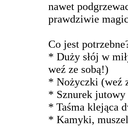
nawet podgrzewac
prawdziwie magic
Co jest potrzebne
* Duży słój w mił
weź ze sobą!)
* Nożyczki (weź 
* Sznurek jutowy
* Taśma klejąca 
* Kamyki, muszelk