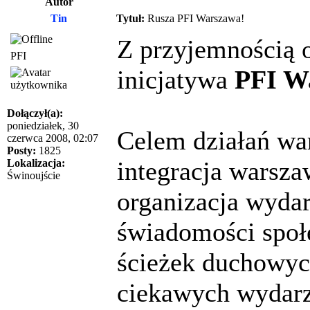
Autor
Tin
Tytuł:
Rusza PFI Warszawa!
Z przyjemnością o
PFI
inicjatywa
PFI W
Dołączył(a):
poniedziałek, 30
Celem działań wa
czerwca 2008, 02:07
Posty:
1825
integracja warsza
Lokalizacja:
Świnoujście
organizacja wyda
świadomości społ
ścieżek duchowyc
ciekawych wydarz