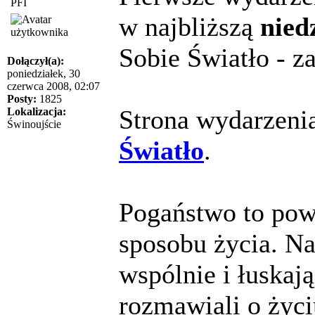
PFI
w najbliższą
nied
Sobie Światło - z
Dołączył(a):
poniedziałek, 30
czerwca 2008, 02:07
Posty:
1825
Strona wydarzeni
Lokalizacja:
Świnoujście
Światło
.
Pogaństwo to powr
sposobu życia. Na
wspólnie i łuskają
rozmawiali o życiu