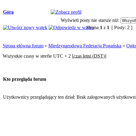
Góra
Wyświetl posty nie starsze niż:
Strona
1
z
1
[ Posty: 2 ]
Strona główna forum
»
Międzynarodowa Federacja Pogańska
»
Ogło
Wszystkie czasy w strefie UTC + 2 [
czas letni (DST)
]
Kto przegląda forum
Użytkownicy przeglądający ten dział: Brak zalogowanych użytkown