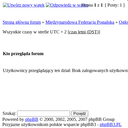
Strona
1
z
1
[ Posty: 1 ]
Strona główna forum
»
Międzynarodowa Federacja Pogańska
»
Ogło
Wszystkie czasy w strefie UTC + 2 [
czas letni (DST)
]
Kto przegląda forum
Użytkownicy przeglądający ten dział: Brak zalogowanych użytkown
Szukaj:
Powered by
phpBB
© 2000, 2002, 2005, 2007 phpBB Group
Przyjazne użytkownikom polskie wsparcie phpBB3 -
phpBB3.PL