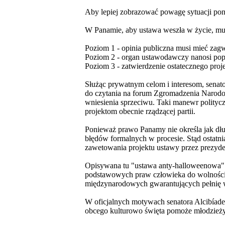
Aby lepiej zobrazować powagę sytuacji poniż
W Panamie, aby ustawa weszła w życie, musi 
Poziom 1 - opinia publiczna musi mieć zag
Poziom 2 - organ ustawodawczy nanosi popr
Poziom 3 - zatwierdzenie ostatecznego proj
Służąc prywatnym celom i interesom, senator
do czytania na forum Zgromadzenia Narodo
wniesienia sprzeciwu. Taki manewr polityc
projektom obecnie rządzącej partii.
Ponieważ prawo Panamy nie określa jak dłu
błędów formalnych w procesie. Stąd ostatni
zawetowania projektu ustawy przez prezyde
Opisywana tu "ustawa anty-halloweenowa" j
podstawowych praw człowieka do wolności p
międzynarodowych gwarantujących pełnię w
W oficjalnych motywach senatora Alcibíad
obcego kulturowo święta pomoże młodzieży