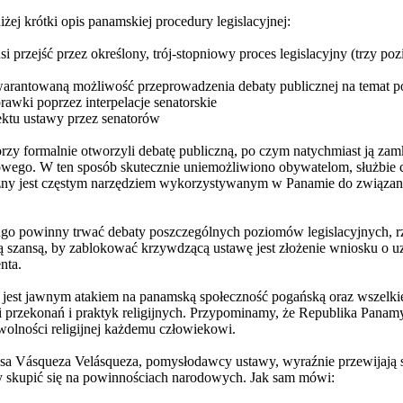
ej krótki opis panamskiej procedury legislacyjnej:
przejść przez określony, trój-stopniowy proces legislacyjny (trzy pozi
warantowaną możliwość przeprowadzenia debaty publicznej na temat p
awki poprzez interpelacje senatorskie
ektu ustawy przez senatorów
zy formalnie otworzyli debatę publiczną, po czym natychmiast ją zamkn
wego. W ten sposób skutecznie uniemożliwiono obywatelom, służbie c
zny jest częstym narzędziem wykorzystywanym w Panamie do związania 
go powinny trwać debaty poszczególnych poziomów legislacyjnych, rz
ą szansą, by zablokować krzywdzącą ustawę jest złożenie wniosku o uz
nta.
est jawnym atakiem na panamską społeczność pogańską oraz wszelkie r
rzekonań i praktyk religijnych. Przypominamy, że Republika Panamy 
olności religijnej każdemu człowiekowi.
esa Vásqueza Velásqueza, pomysłodawcy ustawy, wyraźnie przewijają 
 skupić się na powinnościach narodowych. Jak sam mówi: