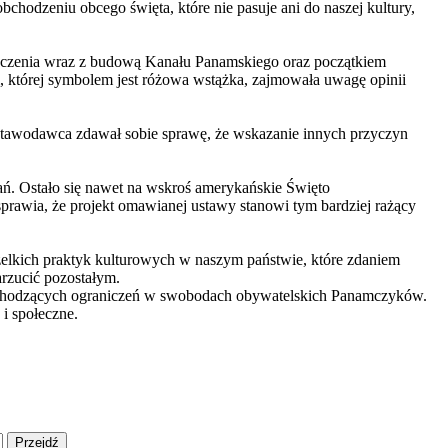
hodzeniu obcego święta, które nie pasuje ani do naszej kultury,
aczenia wraz z budową Kanału Panamskiego oraz początkiem
, której symbolem jest różowa wstążka, zajmowała uwagę opinii
ustawodawca zdawał sobie sprawę, że wskazanie innych przyczyn
ań. Ostało się nawet na wskroś amerykańskie Święto
rawia, że projekt omawianej ustawy stanowi tym bardziej rażący
szelkich praktyk kulturowych w naszym państwie, które zdaniem
arzucić pozostałym.
adchodzących ograniczeń w swobodach obywatelskich Panamczyków.
 i społeczne.