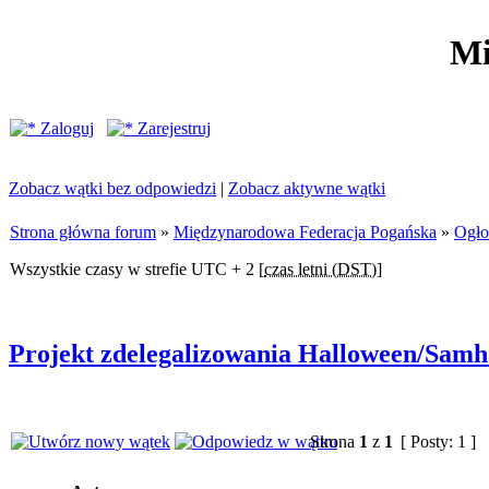
Mi
Zaloguj
Zarejestruj
Zobacz wątki bez odpowiedzi
|
Zobacz aktywne wątki
Strona główna forum
»
Międzynarodowa Federacja Pogańska
»
Ogło
Wszystkie czasy w strefie UTC + 2 [
czas letni (DST)
]
Projekt zdelegalizowania Halloween/Sam
Strona
1
z
1
[ Posty: 1 ]