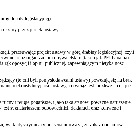
omy debaty legislacyjnej).
oruszany przez projekt ustawy
ęli, przesuwając projekt ustawy w górę drabiny legislacyjnej, czyli
ywilnej oraz organizacjom obywatelskim (takim jak PFI Panama)
rąk opozycji i opinii publicznej, zapewniającym nietykalność
ądzący (to oni byli pomysłodawcami ustawy) powołują się na brak
nanie niekonstytucyjności ustawy, co wciąż jest możliwe na etapie
uchy i religie pogańskie, i jako taka stanowi poważne naruszenie
jest sygnatariuszem odpowiednich deklaracji oraz konwencji
się wątki dyskryminacyjne: senator uważa, że zakaz obchodów