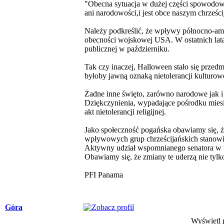
"Obecna sytuacja w dużej części spowodowan
ani narodowości,i jest obce naszym chrześ
Należy podkreślić, że wpływy północno-am
obecności wojskowej USA. W ostatnich lata
publicznej w październiku.
Tak czy inaczej, Halloween stało się prze
byłoby jawną oznaką nietolerancji kulturowej 
Żadne inne święto, zarówno narodowe jak i 
Dziękczynienia, wypadające pośrodku miesi
akt nietolerancji religijnej.
Jako społeczność pogańska obawiamy się, że
wpływowych grup chrześcijańskich stanowią 
Aktywny udział wspomnianego senatora w t
Obawiamy się, że zmiany te uderzą nie tylko
PFI Panama
Góra
Wyświetl p