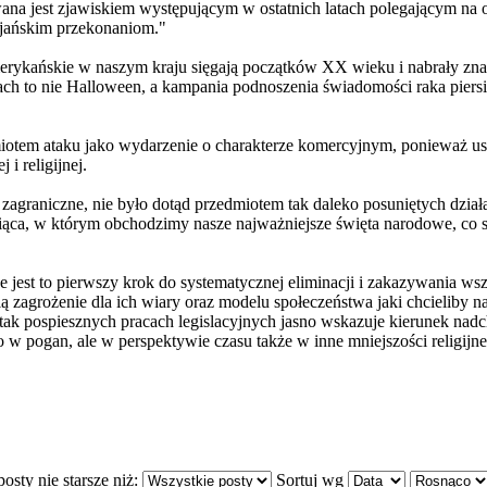
a jest zjawiskiem występującym w ostatnich latach polegającym na obc
cijańskim przekonaniom."
erykańskie w naszym kraju sięgają początków XX wieku i nabrały zn
ch to nie Halloween, a kampania podnoszenia świadomości raka piersi
dmiotem ataku jako wydarzenie o charakterze komercyjnym, ponieważ 
i religijnej.
zagraniczne, nie było dotąd przedmiotem tak daleko posuniętych dział
ąca, w którym obchodzimy nasze najważniejsze święta narodowe, co sp
 jest to pierwszy krok do systematycznej eliminacji i zakazywania w
zagrożenie dla ich wiary oraz modelu społeczeństwa jaki chcieliby n
ak pospiesznych pracach legislacyjnych jasno wskazuje kierunek n
 w pogan, ale w perspektywie czasu także w inne mniejszości religijne
osty nie starsze niż:
Sortuj wg