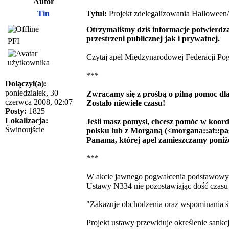
Autor
Tin
Tytuł:
Projekt zdelegalizowania Hallowee
Otrzymaliśmy dziś informacje potwierdz
przestrzeni publicznej jak i prywatnej.
PFI
Czytaj apel Międzynarodowej Federacji Pog
***
Dołączył(a):
poniedziałek, 30
Zwracamy się z prośbą o pilną pomoc d
czerwca 2008, 02:07
Zostało niewiele czasu!
Posty:
1825
Lokalizacja:
Jeśli masz pomysł, chcesz pomóc w koor
Świnoujście
polsku lub z Morganą (<morgana::at::pag
Panama, której apel zamieszczamy poniże
***
W akcie jawnego pogwałcenia podstawowyc
Ustawy N334 nie pozostawiając dość czasu
"Zakazuje obchodzenia oraz wspominania 
Projekt ustawy przewiduje określenie sankcj