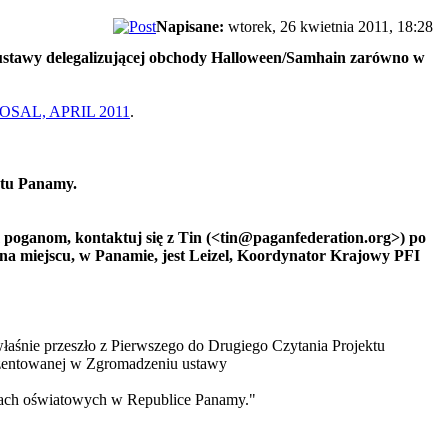
Napisane:
wtorek, 26 kwietnia 2011, 18:28
 ustawy delegalizującej obchody Halloween/Samhain zarówno w
SAL, APRIL 2011
.
ntu Panamy.
poganom, kontaktuj się z Tin (<tin@paganfederation.org>) po
na miejscu, w Panamie, jest Leizel, Koordynator Krajowy PFI
śnie przeszło z Pierwszego do Drugiego Czytania Projektu
rezentowanej w Zgromadzeniu ustawy
kach oświatowych w Republice Panamy."