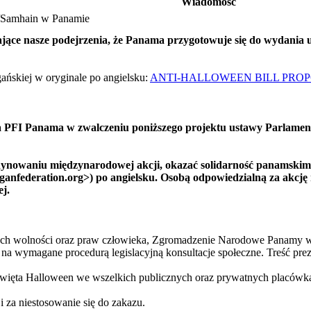
Wiadomość
n/Samhain w Panamie
ające nasze podejrzenia, że Panama przygotowuje się do wydania
ańskiej w oryginale po angielsku:
ANTI-HALLOWEEN BILL PROPO
la PFI Panama w zwalczeniu poniższego projektu ustawy Parlame
dynowaniu międzynarodowej akcji, okazać solidarność panamskim 
anfederation.org>) po angielsku. Osobą odpowiedzialną za akcję 
j.
h wolności oraz praw człowieka, Zgromadzenie Narodowe Panamy wła
 na wymagane procedurą legislacyjną konsultacje społeczne. Treść p
święta Halloween we wszelkich publicznych oraz prywatnych placów
i za niestosowanie się do zakazu.