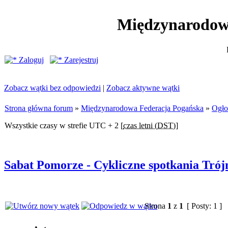
Międzynarodow
Zaloguj
Zarejestruj
Zobacz wątki bez odpowiedzi
|
Zobacz aktywne wątki
Strona główna forum
»
Międzynarodowa Federacja Pogańska
»
Ogło
Wszystkie czasy w strefie UTC + 2 [
czas letni (DST)
]
Sabat Pomorze - Cykliczne spotkania Trój
Strona
1
z
1
[ Posty: 1 ]