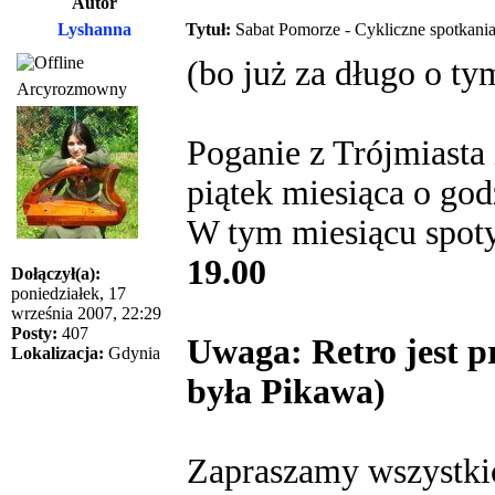
Autor
Lyshanna
Tytuł:
Sabat Pomorze - Cykliczne spotkania
(bo już za długo o t
Arcyrozmowny
Poganie z Trójmiasta 
piątek miesiąca o god
W tym miesiącu spot
19.00
Dołączył(a):
poniedziałek, 17
września 2007, 22:29
Posty:
407
Uwaga: Retro jest pr
Lokalizacja:
Gdynia
była Pikawa)
Zapraszamy wszystki