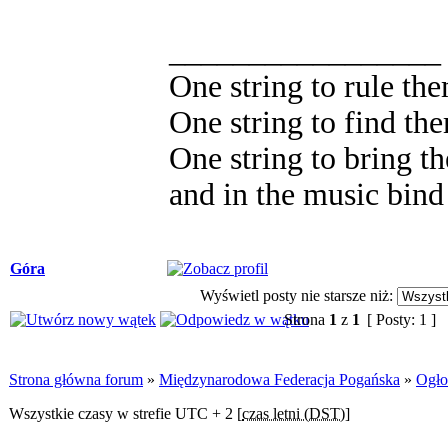
_________________
One string to rule the
One string to find th
One string to bring th
and in the music bin
Góra
Wyświetl posty nie starsze niż:
Strona
1
z
1
[ Posty: 1 ]
Strona główna forum
»
Międzynarodowa Federacja Pogańska
»
Ogło
Wszystkie czasy w strefie UTC + 2 [
czas letni (DST)
]