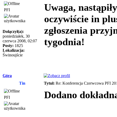
Uwaga, nastąpił
PFI
oczywiście in plu
zgłoszenia przyj
Dołączył(a):
poniedziałek, 30
tygodnia!
czerwca 2008, 02:07
Posty:
1825
Lokalizacja:
Świnoujście
Góra
Tin
Tytuł:
Re: Konferencja Czerwcowa PFI 20
Dodano dokładną
PFI