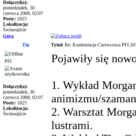
Dołączył(a):
poniedziałek, 30
czerwca 2008, 02:07
Posty:
1825
Lokalizacja:
Świnoujście
Góra
Tin
Tytuł:
Re: Konferencja Czerwcowa PFI 20
Pojawiły się now
PFI
1. Wykład Morga
Dołączył(a):
poniedziałek, 30
animizmu/szaman
czerwca 2008, 02:07
Posty:
1825
2. Warsztat Morg
Lokalizacja:
Świnoujście
lustrami.