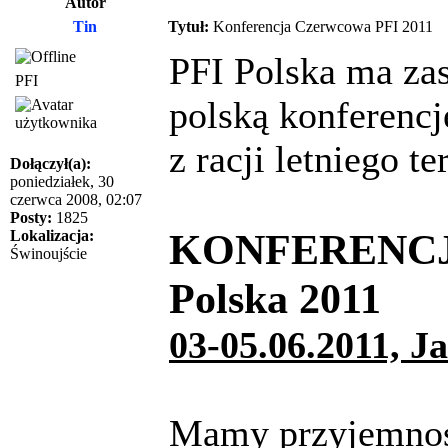
Autor
Tin
Tytuł:
Konferencja Czerwcowa PFI 2011
PFI Polska ma zas
PFI
polską konferenc
z racji letniego t
Dołączył(a):
poniedziałek, 30
czerwca 2008, 02:07
Posty:
1825
KONFERENCJ
Lokalizacja:
Świnoujście
Polska 2011
03-05.06.2011, J
Mamy przyjemność