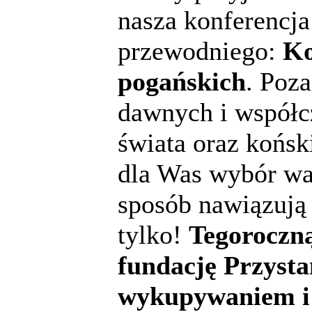
nasza konferencja
przewodniego:
Ko
pogańskich
. Poz
dawnych i współ
świata oraz końs
dla Was wybór war
sposób nawiązują 
tylko!
Tegoroczną
fundację Przysta
wykupywaniem i