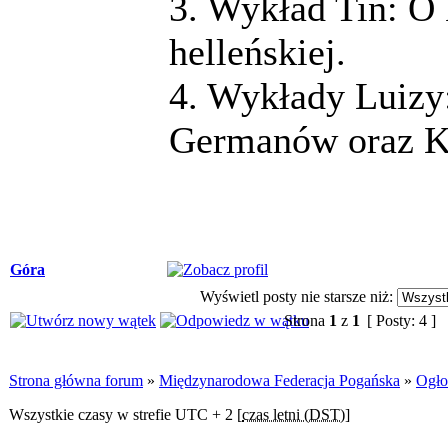
3. Wykład Tin: O 
helleńskiej.
4. Wykłady Luizy: 
Germanów oraz Ku
Góra
Wyświetl posty nie starsze niż:
Strona
1
z
1
[ Posty: 4 ]
Strona główna forum
»
Międzynarodowa Federacja Pogańska
»
Ogło
Wszystkie czasy w strefie UTC + 2 [
czas letni (DST)
]