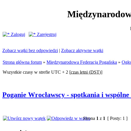
Międzynarodow
Zaloguj
Zarejestruj
Zobacz wątki bez odpowiedzi
|
Zobacz aktywne wątki
Strona główna forum
»
Międzynarodowa Federacja Pogańska
»
Ogło
Wszystkie czasy w strefie UTC + 2 [
czas letni (DST)
]
Poganie Wrocławscy - spotkania i wspólne 
Strona
1
z
1
[ Posty: 1 ]