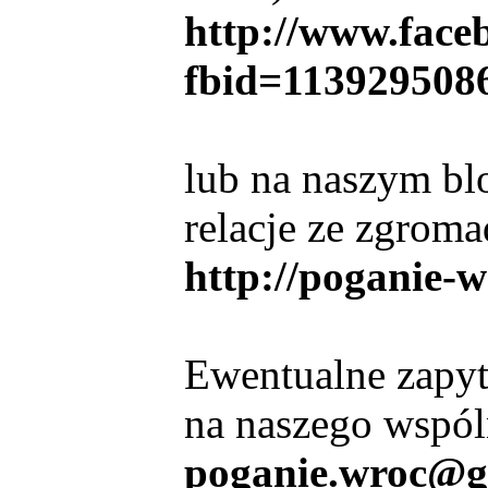
http://www.face
fbid=113929508
lub na naszym bl
relacje ze zgroma
http://poganie-
Ewentualne zapyt
na naszego wspól
poganie.wroc@g