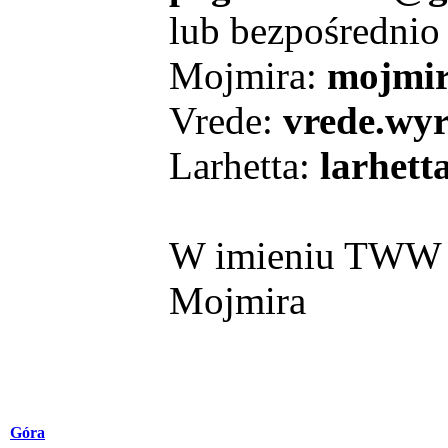
lub bezpośrednio 
Mojmira:
mojmi
Vrede:
vrede.wy
Larhetta:
larhet
W imieniu TWW (
Mojmira
Góra