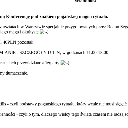
Wiadomość
nną Konferencję pod znakiem pogańskiej magii i rytuału.
warsztatach w Warszawie specjalnie przygotowanych przez Boann Sega
iego maga i okultystę
, 40PLN pozostali.
ANIE - SZCZEGÓŁY U TIN; w godzinach 11.00-18.00
sztatach przewidziane afterparty
my tłumaczenie.
ills - czyli podstawy pogańskiego rytuału, który wcale nie musi sięg
enności - czyli o tym, dlaczego wielcy tego świata czasem nie radzą 