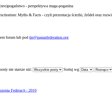
a (neo)pogaństwo - perspektywa maga-poganina
uctionism: Myths & Facts - czyli prezentacja ścieżki, źródeł oraz ro
twem forum lub pod
tin@paganfederation.org
osty nie starsze niż:
Sortuj wg
szenia Federacji - 2010