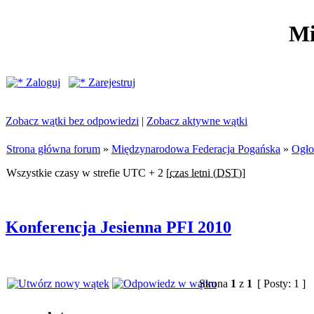
Mi
Zaloguj
Zarejestruj
Zobacz wątki bez odpowiedzi
|
Zobacz aktywne wątki
Strona główna forum
»
Międzynarodowa Federacja Pogańska
»
Ogło
Wszystkie czasy w strefie UTC + 2 [
czas letni (DST)
]
Konferencja Jesienna PFI 2010
Strona
1
z
1
[ Posty: 1 ]