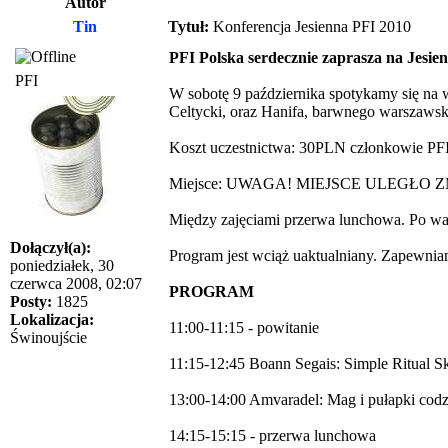
Autor
Tin
Tytuł:
Konferencja Jesienna PFI 2010
PFI Polska serdecznie zaprasza na Jesie
PFI
W sobotę 9 października spotykamy się na 
Celtycki, oraz Hanifa, barwnego warszawsk
Koszt uczestnictwa: 30PLN członkowie PFI
Miejsce: UWAGA! MIEJSCE ULEGŁO ZMI
Między zajęciami przerwa lunchowa. Po war
Dołączył(a):
Program jest wciąż uaktualniany. Zapewnia
poniedziałek, 30
czerwca 2008, 02:07
PROGRAM
Posty:
1825
Lokalizacja:
11:00-11:15 - powitanie
Świnoujście
11:15-12:45 Boann Segais: Simple Ritual Sk
13:00-14:00 Amvaradel: Mag i pułapki codzi
14:15-15:15 - przerwa lunchowa