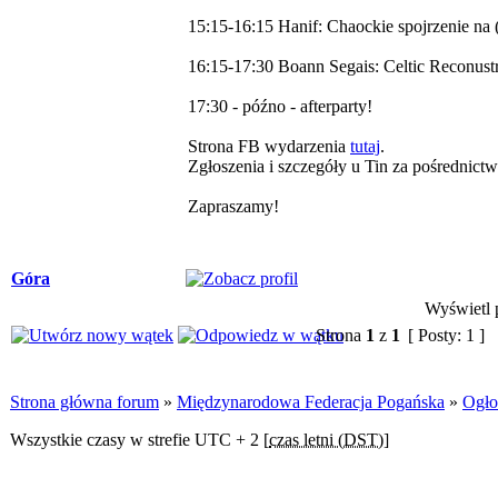
15:15-16:15 Hanif: Chaockie spojrzenie n
16:15-17:30 Boann Segais: Celtic Reconustr
17:30 - późno - afterparty!
Strona FB wydarzenia
tutaj
.
Zgłoszenia i szczegóły u Tin za pośrednic
Zapraszamy!
Góra
Wyświetl p
Strona
1
z
1
[ Posty: 1 ]
Strona główna forum
»
Międzynarodowa Federacja Pogańska
»
Ogło
Wszystkie czasy w strefie UTC + 2 [
czas letni (DST)
]