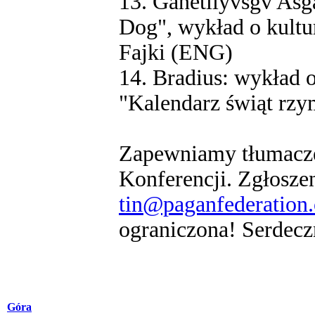
13. Ganetliyvsgv Asg
Dog", wykład o kult
Fajki (ENG)
14. Bradius: wykład 
"Kalendarz świąt rz
Zapewniamy tłumaczen
Konferencji. Zgłosze
tin@paganfederation.
ograniczona! Serdecz
Góra