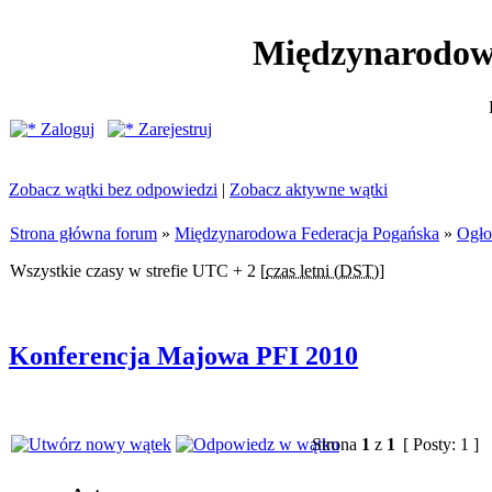
Międzynarodow
Zaloguj
Zarejestruj
Zobacz wątki bez odpowiedzi
|
Zobacz aktywne wątki
Strona główna forum
»
Międzynarodowa Federacja Pogańska
»
Ogło
Wszystkie czasy w strefie UTC + 2 [
czas letni (DST)
]
Konferencja Majowa PFI 2010
Strona
1
z
1
[ Posty: 1 ]