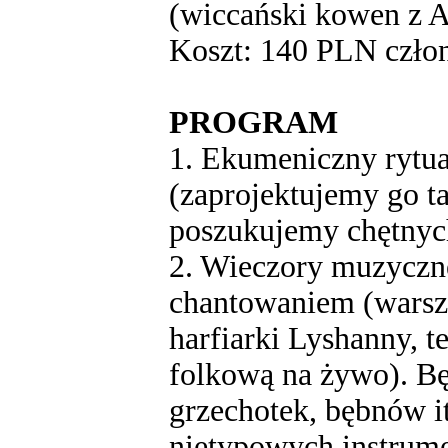
(wiccański kowen z A
Koszt: 140 PLN czło
PROGRAM
1. Ekumeniczny rytua
(zaprojektujemy go ta
poszukujemy chętnyc
2. Wieczory muzyczn
chantowaniem (warszt
harfiarki Lyshanny, t
folkową na żywo). Bę
grzechotek, bębnów it
nietypowych instrum