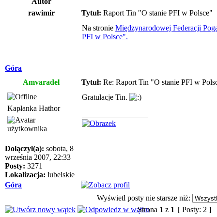
Autor
rawimir
Tytuł:
Raport Tin "O stanie PFI w Polsce"
Na stronie
Międzynarodowej Federacji Poga
PFI w Polsce".
Góra
Amvaradel
Tytuł:
Re: Raport Tin "O stanie PFI w Pols
Gratulacje Tin.
Kapłanka Hathor
_________________
Dołączył(a):
sobota, 8
września 2007, 22:33
Posty:
3271
Lokalizacja:
lubelskie
Góra
Wyświetl posty nie starsze niż:
Strona
1
z
1
[ Posty: 2 ]