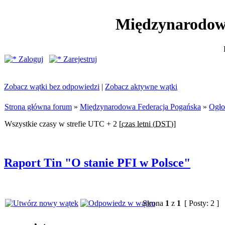
Międzynarodow
Zaloguj
Zarejestruj
Zobacz wątki bez odpowiedzi
|
Zobacz aktywne wątki
Strona główna forum
»
Międzynarodowa Federacja Pogańska
»
Ogło
Wszystkie czasy w strefie UTC + 2 [
czas letni (DST)
]
Raport Tin "O stanie PFI w Polsce"
Strona
1
z
1
[ Posty: 2 ]