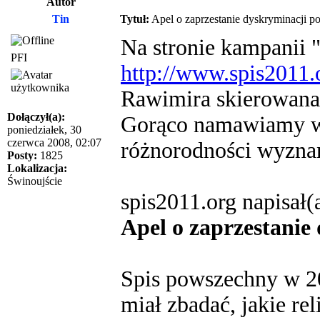
Autor
Tin
Tytuł:
Apel o zaprzestanie dyskryminacji p
Na stronie kampanii
PFI
http://www.spis2011.
Rawimira skierowana
Dołączył(a):
Gorąco namawiamy w
poniedziałek, 30
czerwca 2008, 02:07
różnorodności wyznani
Posty:
1825
Lokalizacja:
Świnoujście
spis2011.org napisał(
Apel o zaprzestanie
Spis powszechny w 2
miał zbadać, jakie re