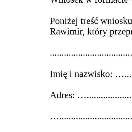
Poniżej treść wniosku
Rawimir, który przep
................................
Imię i nazwisko: …........
Adres: …......................
…................................