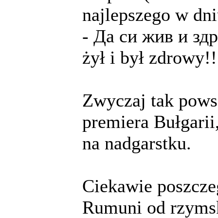
najlepszego w dn
- Дa cи жив и здр
żył i był zdrowy!!
Zwyczaj tak powsz
premiera Bułgarii
na nadgarstku.
Ciekawie poszczeg
Rumuni od rzymsk