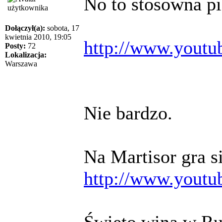
No to stosowna pi
Dołączył(a):
sobota, 17
kwietnia 2010, 19:05
http://www.yout
Posty:
72
Lokalizacja:
Warszawa
Nie bardzo.
Na Martisor gra si
http://www.you
Święto wina w Rum