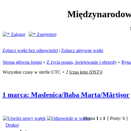
Międzynarodow
Zaloguj
Zarejestruj
Zobacz wątki bez odpowiedzi
|
Zobacz aktywne wątki
Strona główna forum
»
Z życia pogan, świętowanie i obrzędy
»
Rytua
Wszystkie czasy w strefie UTC + 2 [
czas letni (DST)
]
1 marca: Maslenica/Baba Marta/Mărţişor
Strona
1
z
1
[ Posty: 6 ]
Drukuj