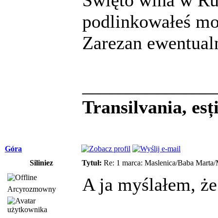
podlinkowałeś moż
Zarezan ewentualn
______________
Transilvania, es
Góra
Siliniez
Tytuł:
Re: 1 marca: Maslenica/Baba Marta/
A ja myślałem, że
Arcyrozmowny