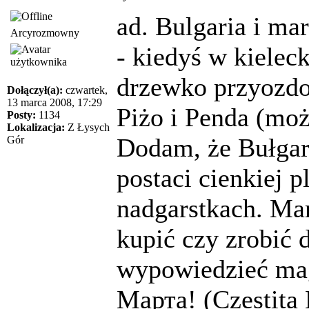
ad. Bulgaria i mar
Arcyrozmowny
- kiedyś w kiele
drzewko przyozdo
Dołączył(a):
czwartek,
13 marca 2008, 17:29
Piżo i Penda (może
Posty:
1134
Lokalizacja:
Z Łysych
Dodam, że Bułgar
Gór
postaci cienkiej p
nadgarstkach. Mar
kupić czy zrobić d
wypowiedzieć mag
Марта! (Czestita