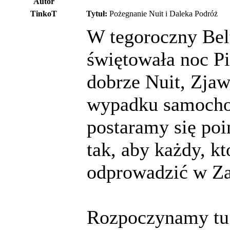
Autor
TinkoT
Tytuł:
Pożegnanie Nuit i Daleka Podróż
W tegoroczny Belt
świętowała noc P
dobrze Nuit, Zjaw
wypadku samocho
postaramy się po
tak, aby każdy, kt
odprowadzić w Za
Rozpoczynamy tu 