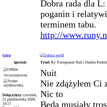
Dobra rada dla L
poganin i relatyw
terminem tabu.
http://www.runy.n
Góra
igorusis
Tytuł:
Re: Pożegnanie Nuit i Daleka Podró
Nuit
Arcyrozmowny
Nie zdążyłem Ci 
Nic to
Dołączył(a):
czwartek,
22 października 2009,
Będą musiały tro
10:17