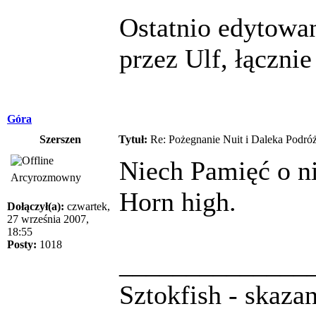
Ostatnio edytowa
przez Ulf, łączni
Góra
Szerszen
Tytuł:
Re: Pożegnanie Nuit i Daleka Podró
Niech Pamięć o ni
Arcyrozmowny
Horn high.
Dołączył(a):
czwartek,
27 września 2007,
18:55
Posty:
1018
______________
Sztokfish - skaza