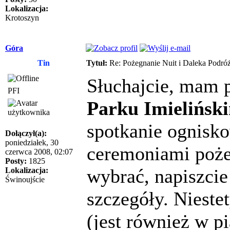
Lokalizacja:
Krotoszyn
Góra
Tin
Tytuł:
Re: Pożegnanie Nuit i Daleka Podró
Słuchajcie, mam 
PFI
Parku Imielińsk
spotkanie ognisko
Dołączył(a):
poniedziałek, 30
ceremoniami pożeg
czerwca 2008, 02:07
Posty:
1825
wybrać, napiszci
Lokalizacja:
Świnoujście
szczegóły. Nieste
(jest również w pi