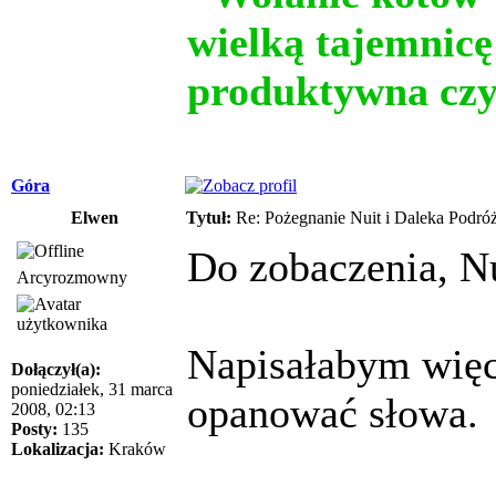
wielką tajemnicę
produktywna czy
Góra
Elwen
Tytuł:
Re: Pożegnanie Nuit i Daleka Podró
Do zobaczenia, Nu
Arcyrozmowny
Napisałabym więce
Dołączył(a):
poniedziałek, 31 marca
opanować słowa.
2008, 02:13
Posty:
135
Lokalizacja:
Kraków