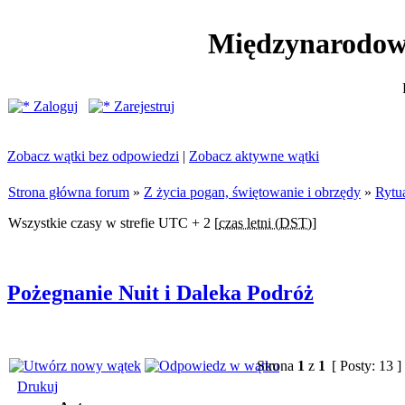
Międzynarodow
Zaloguj
Zarejestruj
Zobacz wątki bez odpowiedzi
|
Zobacz aktywne wątki
Strona główna forum
»
Z życia pogan, świętowanie i obrzędy
»
Rytua
Wszystkie czasy w strefie UTC + 2 [
czas letni (DST)
]
Pożegnanie Nuit i Daleka Podróż
Strona
1
z
1
[ Posty: 13 ]
Drukuj