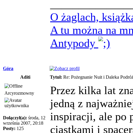
______________
O żaglach, książk
A tu można na mn
Antypody
Góra
Aditi
Tytuł:
Re: Pożegnanie Nuit i Daleka Podró
Przez kilka lat z
Arcyrozmowny
jedną z najważnie
inspiracji, ale po
Dołączył(a):
środa, 12
września 2007, 20:18
ciastkami i space
Posty:
125