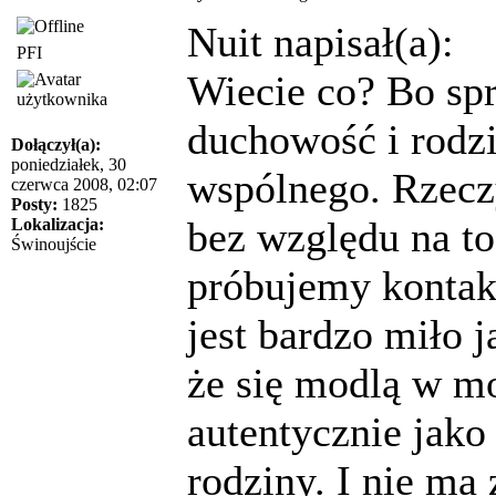
Nuit napisał(a):
PFI
Wiecie co? Bo spr
duchowość i rodzi
Dołączył(a):
poniedziałek, 30
wspólnego. Rzeczy
czerwca 2008, 02:07
Posty:
1825
bez względu na to
Lokalizacja:
Świnoujście
próbujemy kontak
jest bardzo miło 
że się modlą w moj
autentycznie jako
rodziny. I nie ma 