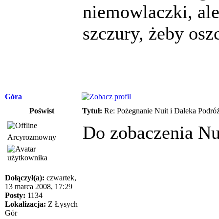
niemowlaczki, ale
szczury, żeby osz
Góra
Poświst
Tytuł:
Re: Pożegnanie Nuit i Daleka Podró
Do zobaczenia Nu
Arcyrozmowny
Dołączył(a):
czwartek,
13 marca 2008, 17:29
Posty:
1134
Lokalizacja:
Z Łysych
Gór