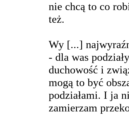
nie chcą to co ro
też.
Wy [...] najwyraź
- dla was podział
duchowość i związ
mogą to być obsza
podziałami. I ja n
zamierzam przek