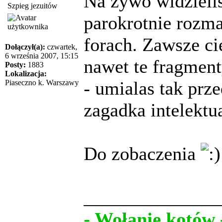
Na zywo widzielis
Szpieg jezuitów
parokrotnie rozm
forach. Zawsze c
Dołączył(a):
czwartek,
6 września 2007, 15:15
nawet te fragment
Posty:
1883
Lokalizacja:
- umialas tak prz
Piaseczno k. Warszawy
zagadka intelektua
Do zobaczenia
______________
- Wołanie kotów 