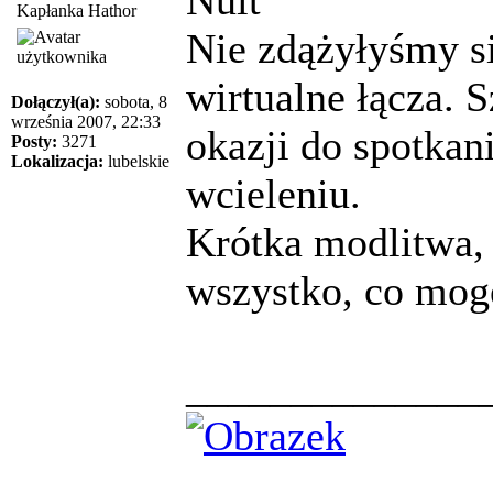
Kapłanka Hathor
Nie zdążyłyśmy si
wirtualne łącza. S
Dołączył(a):
sobota, 8
września 2007, 22:33
okazji do spotkan
Posty:
3271
Lokalizacja:
lubelskie
wcieleniu.
Krótka modlitwa, 
wszystko, co mogę
______________