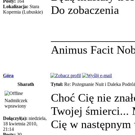
Posty:
164
Do zobaczenia
Lokalizacja:
Stara
Kopernia (Lubuskie)
______________
Animus Facit No
Góra
Sharath
Tytuł:
Re: Pożegnanie Nuit i Daleka Podró
Choć Cię nie zna
Nadmilczek
wprawiony
Twojej śmierci...
Dołączył(a):
niedziela,
Cię w następnym w
18 kwietnia 2010,
21:14
Posty:
30