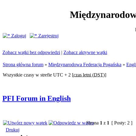
Międzynarodow
Zaloguj
Zarejestruj
Zobacz wątki bez odpowiedzi
|
Zobacz aktywne wątki
Strona główna forum
»
Międzynarodowa Federacja Pogańska
»
Engl
Wszystkie czasy w strefie UTC + 2 [
czas letni (DST)
]
PFI Forum in English
Strona
1
z
1
[ Posty: 2 ]
Drukuj