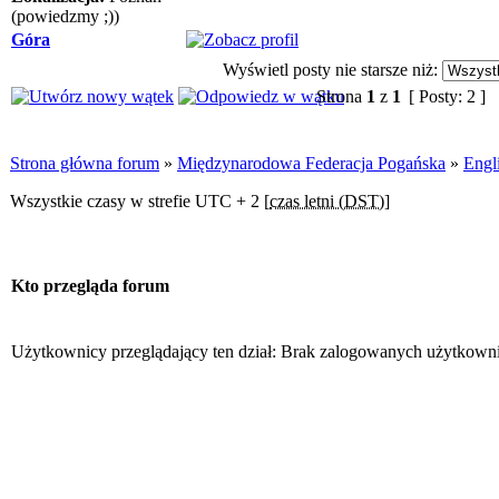
(powiedzmy ;))
Góra
Wyświetl posty nie starsze niż:
Strona
1
z
1
[ Posty: 2 ]
Strona główna forum
»
Międzynarodowa Federacja Pogańska
»
Engl
Wszystkie czasy w strefie UTC + 2 [
czas letni (DST)
]
Kto przegląda forum
Użytkownicy przeglądający ten dział: Brak zalogowanych użytkown