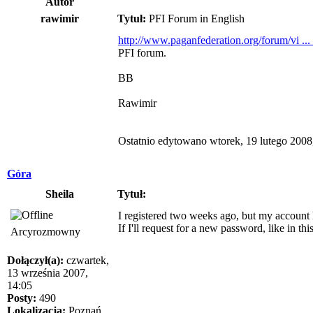
Autor
rawimir
Tytuł:
PFI Forum in English
http://www.paganfederation.org/forum/vi ..
PFI forum.
BB
Rawimir
Ostatnio edytowano wtorek, 19 lutego 2008,
Góra
Sheila
Tytuł:
I registered two weeks ago, but my account 
If I'll request for a new password, like in t
Arcyrozmowny
Dołączył(a):
czwartek,
13 września 2007,
14:05
Posty:
490
Lokalizacja:
Poznań