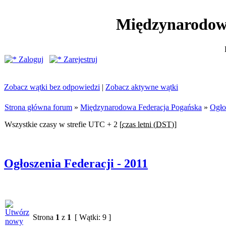
Międzynarodow
Zaloguj
Zarejestruj
Zobacz wątki bez odpowiedzi
|
Zobacz aktywne wątki
Strona główna forum
»
Międzynarodowa Federacja Pogańska
»
Ogło
Wszystkie czasy w strefie UTC + 2 [
czas letni (DST)
]
Ogłoszenia Federacji - 2011
Strona
1
z
1
[ Wątki: 9 ]