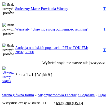
Stołeczny Marsz Powitania Wiosny
T
Warsztaty "Ujawnić swoją odmienność religijną"
T
Audycja o polskich poganach i PFI w TOK FM:
T
28/02, 23:00
Wyświetl wątki nie starsze niż:
Strona
1
z
1
[ Wątki: 9 ]
Strona główna forum
»
Międzynarodowa Federacja Pogańska
»
Ogło
Wszystkie czasy w strefie UTC + 2 [
czas letni (DST)
]