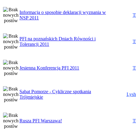
Informacja o sposobie deklaracji wyznania w
T
NSP 2011
PFI na poznańskich Dniach Równości i
T
Tolerancji 2011
Jesienna Konferencja PFI 2011
T
Sabat Pomorze - Cykliczne spotkania
Lysh
Trójmiejskie
Rusza PFI Warszawa!
T