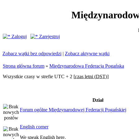
Międzynarodow
Zaloguj
Zarejestruj
Zobacz wątki bez odpowiedzi
|
Zobacz aktywne wątki
Strona główna forum
»
Międzynarodowa Federacja Pogańska
Wszystkie czasy w strefie UTC + 2 [
czas letni (DST)
]
Dział
Forum ogólne Międzynarodowej Federacji Pogańskiej
English corner
We speak English here.