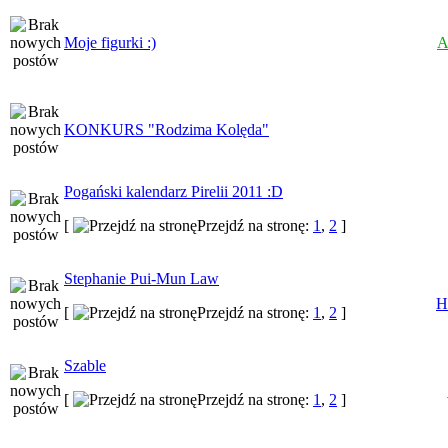
Moje figurki :)
A
KONKURS "Rodzima Kolęda"
Pogański kalendarz Pirelii 2011 :D
[
Przejdź na stronę:
1
,
2
]
Stephanie Pui-Mun Law
H
[
Przejdź na stronę:
1
,
2
]
Szable
[
Przejdź na stronę:
1
,
2
]