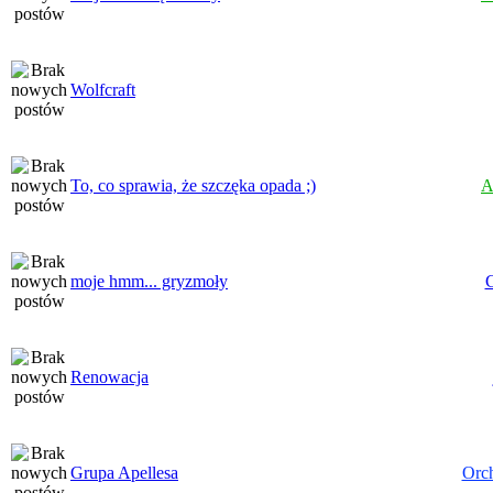
Wolfcraft
To, co sprawia, że szczęka opada ;)
A
moje hmm... gryzmoły
Renowacja
Grupa Apellesa
Orc