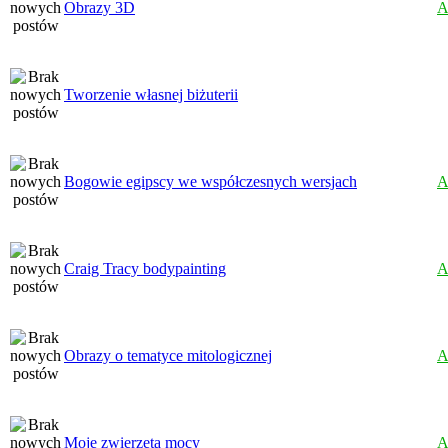
Obrazy 3D
A
Tworzenie własnej biżuterii
Bogowie egipscy we współczesnych wersjach
A
Craig Tracy bodypainting
A
Obrazy o tematyce mitologicznej
A
Moje zwierzęta mocy
A