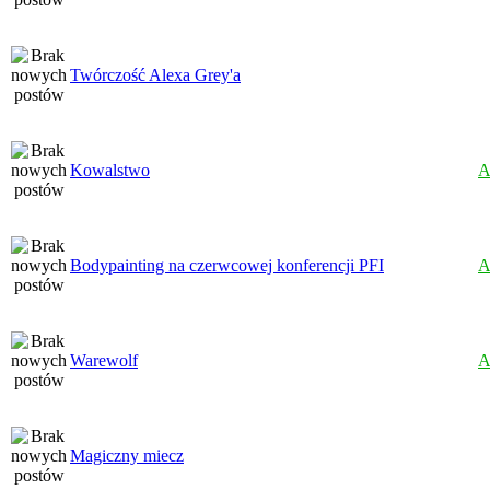
Twórczość Alexa Grey'a
Kowalstwo
A
Bodypainting na czerwcowej konferencji PFI
A
Warewolf
A
Magiczny miecz