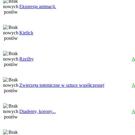
Ekspresja animacji.
Kielich
Rzeźby
A
Zwierzęta totemiczne w sztuce współczesnej
A
Diademy, korony...
A