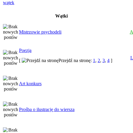
Wątki
Mistrzowie psychodeli
A
Poezja
L
[
Przejdź na stronę:
1
,
2
,
3
,
4
]
Art konkurs
Prośba o ilustrację do wiersza