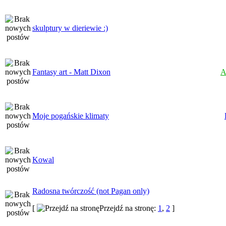
skulptury w dieriewie :)
Fantasy art - Matt Dixon
A
Moje pogańskie klimaty
Kowal
Radosna twórczość (not Pagan only)
[
Przejdź na stronę:
1
,
2
]