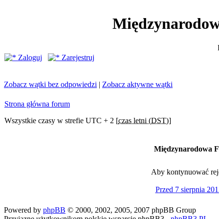
Międzynarodow
Zaloguj
Zarejestruj
Zobacz wątki bez odpowiedzi
|
Zobacz aktywne wątki
Strona główna forum
Wszystkie czasy w strefie UTC + 2 [
czas letni (DST)
]
Międzynarodowa Fe
Aby kontynuować rejes
Przed 7 sierpnia 201
Powered by
phpBB
© 2000, 2002, 2005, 2007 phpBB Group
Przyjazne użytkownikom polskie wsparcie phpBB3 -
phpBB3.PL