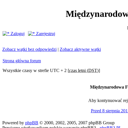
Międzynarodow
Zaloguj
Zarejestruj
Zobacz wątki bez odpowiedzi
|
Zobacz aktywne wątki
Strona główna forum
Wszystkie czasy w strefie UTC + 2 [
czas letni (DST)
]
Międzynarodowa Fe
Aby kontynuować rejes
Przed 8 sierpnia 201
Powered by
phpBB
© 2000, 2002, 2005, 2007 phpBB Group
Przyjazne użytkownikom polskie wsparcie phpBB3 -
phpBB3.PL