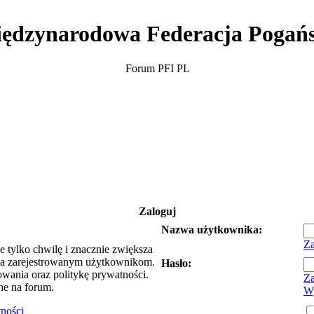
ędzynarodowa Federacja Pogań
Forum PFI PL
Zaloguj
Nazwa użytkownika:
Za
e tylko chwilę i znacznie zwiększa
ia zarejestrowanym użytkownikom.
Hasło:
owania oraz politykę prywatności.
Za
ne na forum.
Wy
tności