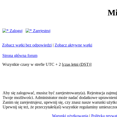
Mi
Zaloguj
Zarejestruj
Zobacz wątki bez odpowiedzi
|
Zobacz aktywne wątki
Strona główna forum
Wszystkie czasy w strefie UTC + 2 [
czas letni (DST)
]
Aby się zalogować, musisz być zarejestrowany(a). Rejestracja zajmuj
Twoje możliwości. Administrator może nadać dodatkowe uprawnien
Zanim się zarejestrujesz, upewnij się, czy znasz nasze warunki użytk
Upewnij się też, że przeczytałeś(aś) wszystkie regulaminy umieszczo
Warunki użytkowania
|
Polityka prywa